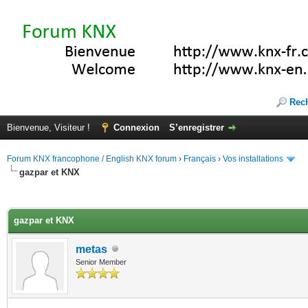
Rec
Bienvenue, Visiteur !
Connexion
S’enregistrer
Forum KNX francophone / English KNX forum
›
Français
›
Vos installations
gazpar et KNX
(s))
gazpar et KNX
metas
Senior Member