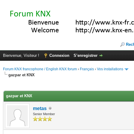
Rec
Bienvenue, Visiteur !
Connexion
S’enregistrer
Forum KNX francophone / English KNX forum
›
Français
›
Vos installations
gazpar et KNX
(s))
gazpar et KNX
metas
Senior Member