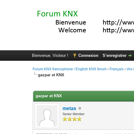
Bienvenue, Visiteur !
Connexion
S’enregistrer
Forum KNX francophone / English KNX forum
›
Français
›
Vos 
gazpar et KNX
Moyenne : 0 (0 vote(s))
1
2
3
4
5
gazpar et KNX
metas
Senior Member