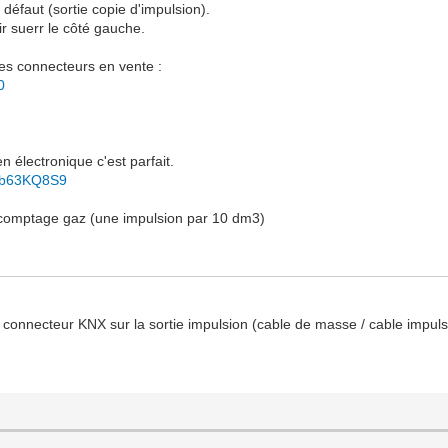
défaut (sortie copie d'impulsion).
r suerr le côté gauche.
 des connecteurs en vente :
0
 électronique c'est parfait.
FAb63KQ8S9
 comptage gaz (une impulsion par 10 dm3)
le connecteur KNX sur la sortie impulsion (cable de masse / cable impul