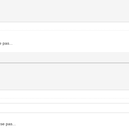
e pas...
se pas...