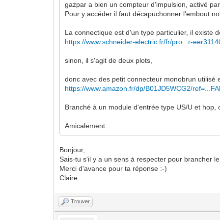
gazpar a bien un compteur d'impulsion, activé par 
Pour y accéder il faut décapuchonner l'embout noi
La connectique est d'un type particulier, il existe
https://www.schneider-electric.fr/fr/pro...r-eer3114
sinon, il s'agit de deux plots,
donc avec des petit connecteur monobrun utilisé en
https://www.amazon.fr/dp/B01JD5WCG2/ref=...
Branché à un module d'entrée type US/U et hop,
Amicalement
Bonjour,
Sais-tu s'il y a un sens à respecter pour brancher 
Merci d'avance pour ta réponse :-)
Claire
Trouver