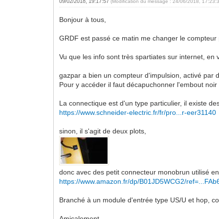
09/02/2018, 19:17:57
(Modification du message : 24/06/2018, 17:23:
Bonjour à tous,
GRDF est passé ce matin me changer le compteur 
Vu que les info sont très spartiates sur internet, en
gazpar a bien un compteur d'impulsion, activé par dé
Pour y accéder il faut décapuchonner l'embout noir
La connectique est d'un type particulier, il existe d
https://www.schneider-electric.fr/fr/pro...r-eer31140
sinon, il s'agit de deux plots,
donc avec des petit connecteur monobrun utilisé en 
https://www.amazon.fr/dp/B01JD5WCG2/ref=...FA
Branché à un module d'entrée type US/U et hop, c
Amicalement