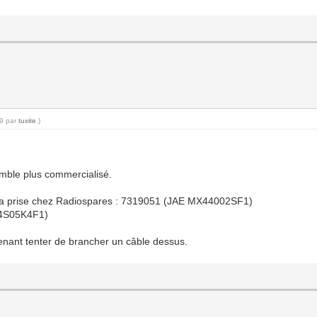
19 par
tuxite
.)
mble plus commercialisé.
e la prise chez Radiospares : 7319051 (JAE MX44002SF1)
44S05K4F1)
tenant tenter de brancher un câble dessus.