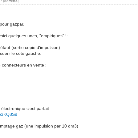
37 par
metas
.)
pour gazpar.
 voici quelques unes, "empiriques" !:
faut (sortie copie d'impulsion).
 suerr le côté gauche.
es connecteurs en vente :
électronique c'est parfait.
b63KQ8S9
omptage gaz (une impulsion par 10 dm3)