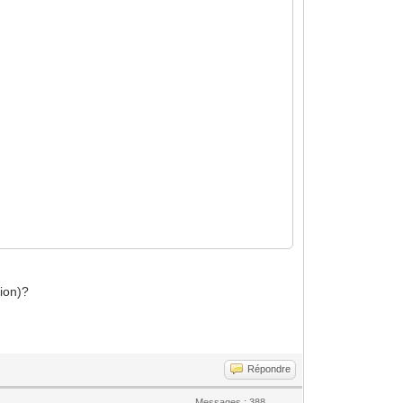
sion)?
Répondre
Messages : 388