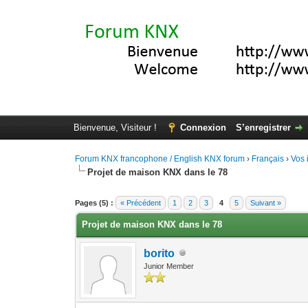
Bienvenue, Visiteur !
Connexion
S’enregistrer
Forum KNX francophone / English KNX forum
›
Français
›
Vos 
Projet de maison KNX dans le 78
Moyenne : 0 (0 vote(s))
1
2
3
4
5
Pages (5) :
« Précédent
1
2
3
4
5
Suivant »
Projet de maison KNX dans le 78
borito
Junior Member