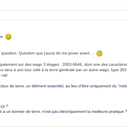
eau
e question. Question que j'aurai dû me poser avant ...
incipalement sur des wago 3 étages : 2003-6646, dont une des caractérist
 qui sera à son tour relié à la terre générale par un autre wago, type
201
rail.
eur de terre, un élément essentiel, au lieu d'être uniquement du "
méta
 ça ?
nt à un bornier de terre, n'est pas
électriquement
la meilleure pratique 