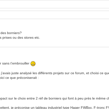
x des borniers?
s prises ou des stores etc.
r sans t'embrouiller
, j'avais juste analysé les différents projets sur ce forum, et choisi ce
ici ce que préconiserait :
mpact sur le choix entre 2 réf de borniers qui font à peu près le même 
rmettent, je préconise un tableau industriel type Hager FWBxx, F-tronc F