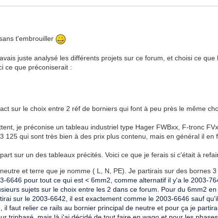
 sans t'embrouiller
 j'avais juste analysé les différents projets sur ce forum, et choisi ce q
i ce que préconiserait :
act sur le choix entre 2 réf de borniers qui font à peu près le même ch
ettent, je préconise un tableau industriel type Hager FWBxx, F-tronc FVx
25 qui sont très bien à des prix plus contenu, mais en général il en f
art sur un des tableaux précités. Voici ce que je ferais si c'était à refai
neutre et terre que je nomme ( L, N, PE). Je partirais sur des bornes 3 
3-6646 pour tout ce qui est < 6mm2, comme alternatif il y'a le
2003-764
 plusieurs sujets sur le choix entre les 2 dans ce forum. Pour du 6mm2 en
artirai sur le 2003-6642, il est exactement comme le 2003-6646 sauf qu'i
 il faut relier ce rails au bornier principal de neutre et pour ça je parti
iteur triphasé, mais là j'ai décidé de tout faire en wago et pour les phas