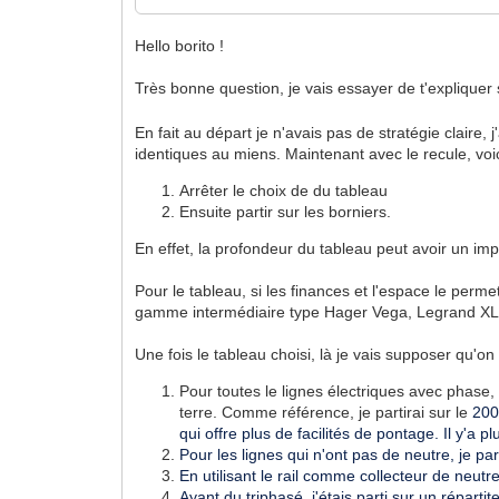
Hello borito !
Très bonne question, je vais essayer de t'expliquer
En fait au départ je n'avais pas de stratégie claire,
identiques au miens. Maintenant avec le recule, voic
Arrêter le choix de du tableau
Ensuite partir sur les borniers.
En effet, la profondeur du tableau peut avoir un imp
Pour le tableau, si les finances et l'espace le perm
gamme intermédiaire type Hager Vega, Legrand XL3 1
Une fois le tableau choisi, là je vais supposer qu'on p
Pour toutes le lignes électriques avec phase, 
terre. Comme référence, je partirai sur le
200
qui offre plus de facilités de pontage. Il y'a
Pour les lignes qui n'ont pas de neutre, je p
En utilisant le rail comme collecteur de neutre,
Ayant du triphasé, j'étais parti sur un répart