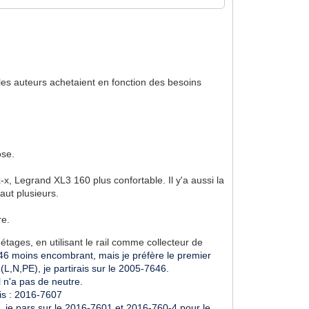
ue les auteurs achetaient en fonction des besoins
ose.
-x, Legrand XL3 160 plus confortable. Il y'a aussi la
aut plusieurs.
re.
étages, en utilisant le rail comme collecteur de
6 moins encombrant, mais je préfère le premier
 (L,N,PE), je partirais sur le 2005-7646.
l n'a pas de neutre.
rais : 2016-7607
es, je pars sur le 2016-7601 et 2016-760-4 pour le