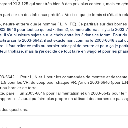
rand XL3 125 qui sont très bien à des prix plus contenu, mais en génér
 part sur un des tableaux précités. Voici ce que je ferais si c'était à ref
, neutre et terre que je nomme ( L, N, PE). Je partirais sur des bornes 
003-6646 pour tout ce qui est < 6mm2, comme alternatif il y'a le
2003-7
ge. Il y'a plusieurs sujets sur le choix entre les 2 dans ce forum. Pour 
partirai sur le 2003-6642, il est exactement comme le 2003-6646 sauf qu
e, il faut relier ce rails au bornier principal de neutre et pour ça je par
rtiteur triphasé, mais là j'ai décidé de tout faire en wago et pour les p
2 x 2003-6642. 1 Pour L, N et 1 pour les commandes de montée et descente
5G1.5 pour les VR, du coup pour chaque VR, j'ai un 2003-6646 (pour L,
er au bornier de terre.
tte, pareil : un 2003-6646 pour l'alimentation et un 2003-6642 pour le fi
ur 2 appareils. J'aurai pu faire plus propre en utilisant des bornes de pa
as des questions.