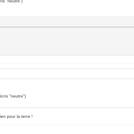
ris "neutre")
écris "neutre")
ien pour la terre !