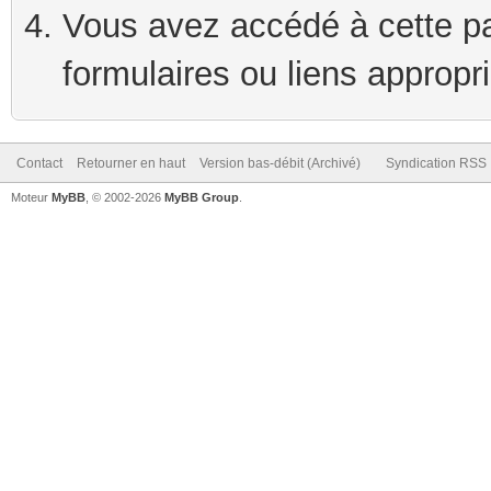
Vous avez accédé à cette pag
formulaires ou liens appropr
Contact
Retourner en haut
Version bas-débit (Archivé)
Syndication RSS
Moteur
MyBB
, © 2002-2026
MyBB Group
.