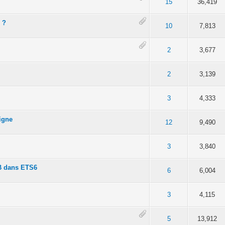
 moyenne
5
15
36,419
 ?
 moyenne
5
10
7,813
 moyenne
5
2
3,677
 moyenne
5
2
3,139
 moyenne
5
3
4,333
ligne
 moyenne
5
12
9,490
 moyenne
5
3
3,840
B dans ETS6
 moyenne
5
6
6,004
 moyenne
5
3
4,115
 moyenne
5
5
13,912