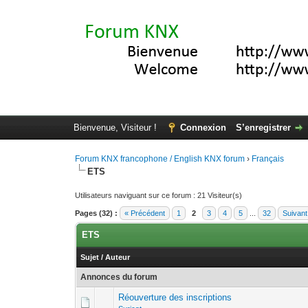
Bienvenue, Visiteur !
Connexion
S’enregistrer
Forum KNX francophone / English KNX forum
›
Français
ETS
Utilisateurs naviguant sur ce forum : 21 Visiteur(s)
Pages (32) :
« Précédent
1
2
3
4
5
...
32
Suivant
ETS
Sujet
/
Auteur
Annonces du forum
Réouverture des inscriptions