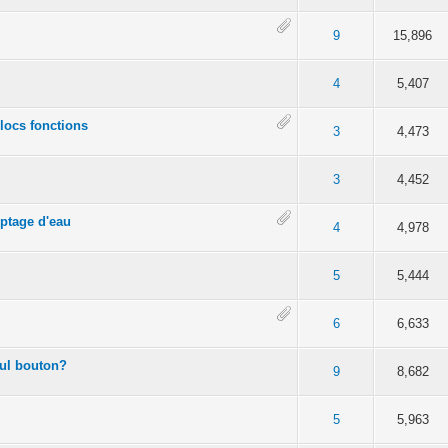
 moyenne
5
9
15,896
 moyenne
5
4
5,407
blocs fonctions
 moyenne
5
3
4,473
 moyenne
5
3
4,452
ptage d'eau
 moyenne
5
4
4,978
 moyenne
5
5
5,444
 moyenne
5
6
6,633
eul bouton?
 moyenne
5
9
8,682
 moyenne
5
5
5,963