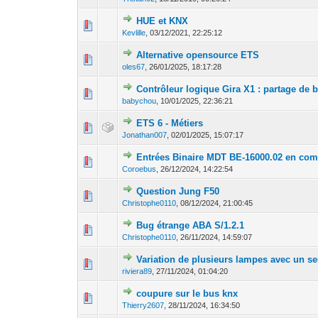
HUE et KNX
0 Votes - 0 sur 5 en
1
2
3
4
Kevlille
,
03/12/2021, 22:25:12
Alternative opensource ETS
0 Votes - 0 sur 5 en
1
2
3
4
oles67
,
26/01/2025, 18:17:28
Contrôleur logique Gira X1 : partage de 
0 Votes - 0 sur 5 en
1
2
3
4
babychou
,
10/01/2025, 22:36:21
ETS 6 - Métiers
0 Votes - 0 sur 5 en
1
2
3
4
Jonathan007
,
02/01/2025, 15:07:17
Entrées Binaire MDT BE-16000.02 en com
0 Votes - 0 sur 5 en
1
2
3
4
Coroebus
,
26/12/2024, 14:22:54
Question Jung F50
0 Votes - 0 sur 5 en
1
2
3
4
Christophe0110
,
08/12/2024, 21:00:45
Bug étrange ABA S/1.2.1
0 Votes - 0 sur 5 en
1
2
3
4
Christophe0110
,
26/11/2024, 14:59:07
Variation de plusieurs lampes avec un s
0 Votes - 0 sur 5 en
1
2
3
4
riviera89
,
27/11/2024, 01:04:20
coupure sur le bus knx
0 Votes - 0 sur 5 en
1
2
3
4
Thierry2607
,
28/11/2024, 16:34:50