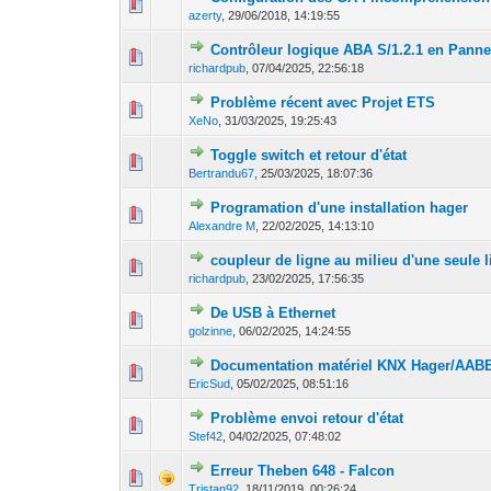
0 Votes - 0 sur 5 en
1
2
3
4
azerty
,
29/06/2018, 14:19:55
Contrôleur logique ABA S/1.2.1 en Panne
0 Votes - 0 sur 5 en
1
2
3
4
richardpub
,
07/04/2025, 22:56:18
Problème récent avec Projet ETS
0 Votes - 0 sur 5 en
1
2
3
4
XeNo
,
31/03/2025, 19:25:43
Toggle switch et retour d'état
0 Votes - 0 sur 5 en
1
2
3
4
Bertrandu67
,
25/03/2025, 18:07:36
Programation d'une installation hager
0 Votes - 0 sur 5 en
1
2
3
4
Alexandre M
,
22/02/2025, 14:13:10
coupleur de ligne au milieu d'une seule 
0 Votes - 0 sur 5 en
1
2
3
4
richardpub
,
23/02/2025, 17:56:35
De USB à Ethernet
0 Votes - 0 sur 5 en
1
2
3
4
golzinne
,
06/02/2025, 14:24:55
Documentation matériel KNX Hager/AAB
0 Votes - 0 sur 5 en
1
2
3
4
EricSud
,
05/02/2025, 08:51:16
Problème envoi retour d'état
0 Votes - 0 sur 5 en
1
2
3
4
Stef42
,
04/02/2025, 07:48:02
Erreur Theben 648 - Falcon
0 Votes - 0 sur 5 en
1
2
3
4
Tristan92
,
18/11/2019, 00:26:24