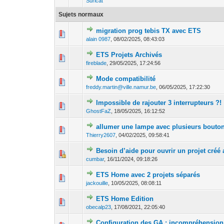
Suricat
Sujets normaux
migration prog tebis TX avec ETS
0 Votes - 0 sur 5 en
1
2
3
4
alain 0987
,
08/02/2025, 08:43:03
ETS Projets Archivés
0 Votes - 0 sur 5 en
1
2
3
4
fireblade
,
29/05/2025, 17:24:56
Mode compatibilité
0 Votes - 0 sur 5 en
1
2
3
4
freddy.martin@ville.namur.be
,
06/05/2025, 17:22:30
Impossible de rajouter 3 interrupteurs ?!
0 Votes - 0 sur 5 en
1
2
3
4
GhostFaZ
,
18/05/2025, 16:12:52
allumer une lampe avec plusieurs bouto
0 Votes - 0 sur 5 en
1
2
3
4
Thierry2607
,
04/02/2025, 09:58:41
Besoin d’aide pour ouvrir un projet créé
0 Votes - 0 sur 5 en
1
2
3
4
cumbar
,
16/11/2024, 09:18:26
ETS Home avec 2 projets séparés
0 Votes - 0 sur 5 en
1
2
3
4
jackouille
,
10/05/2025, 08:08:11
ETS Home Edition
0 Votes - 0 sur 5 en
1
2
3
4
obecalp23
,
17/08/2021, 22:05:40
Configuration des GA : incompréhension