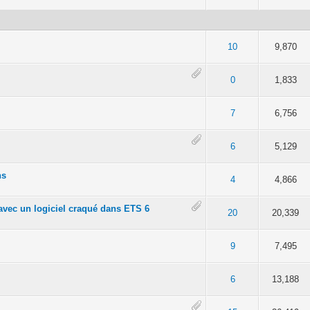
 moyenne
5
10
9,870
 moyenne
5
0
1,833
 moyenne
5
7
6,756
 moyenne
5
6
5,129
ns
 moyenne
5
4
4,866
 avec un logiciel craqué dans ETS 6
 moyenne
5
20
20,339
 moyenne
5
9
7,495
 moyenne
5
6
13,188