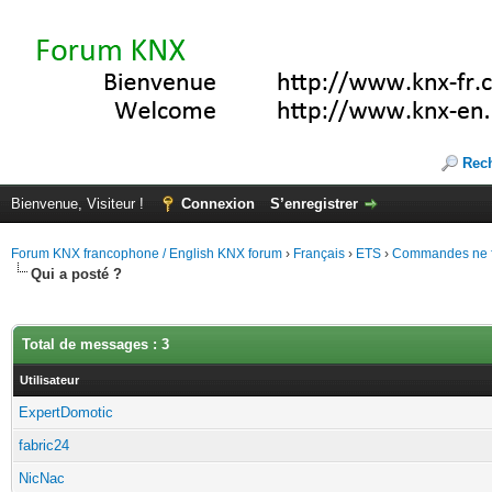
Rec
Bienvenue, Visiteur !
Connexion
S’enregistrer
Forum KNX francophone / English KNX forum
›
Français
›
ETS
›
Commandes ne f
Qui a posté ?
Total de messages : 3
Utilisateur
ExpertDomotic
fabric24
NicNac