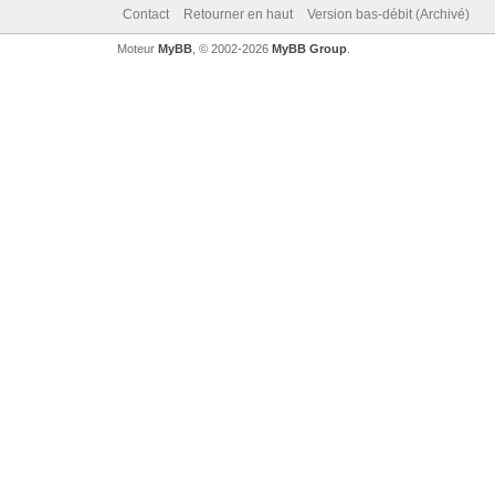
Contact
Retourner en haut
Version bas-débit (Archivé)
Moteur
MyBB
, © 2002-2026
MyBB Group
.