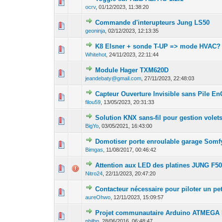
0 Votes - 0 sur 5 
1
2
ocrv
,
01/12/2023, 11:38:20
Commande d'interupteurs Jung LS50
0 Votes - 0 sur 5 
1
2
geoninja
,
02/12/2023, 12:13:35
K8 Elsner + sonde T-UP => mode HVAC?
0 Votes - 0 sur 5 
1
2
Whitehot
,
24/11/2023, 22:11:44
Module Hager TXM620D
0 Votes - 0 sur 5 
1
2
jeandebaty@gmail.com
,
27/11/2023, 22:48:03
Capteur Ouverture Invisible sans Pile E
0 Votes - 0 sur 5 
1
2
filou59
,
13/05/2023, 20:31:33
Solution KNX sans-fil pour gestion volet
0 Votes - 0 sur 5 
1
2
BigYo
,
03/05/2021, 16:43:00
Domotiser porte enroulable garage Som
0 Votes - 0 sur 5 
1
2
Bimgas
,
11/08/2017, 00:46:42
Attention aux LED des platines JUNG F5
0 Votes - 0 sur 5 
1
2
Nitro24
,
22/11/2023, 20:47:20
Contacteur nécessaire pour piloter un pet
0 Votes - 0 sur 5 
1
2
aureOhwo
,
12/11/2023, 15:09:57
Projet communautaire Arduino ATMEGA
1 Votes - 5
1
2
philhp
,
28/06/2016, 06:48:47