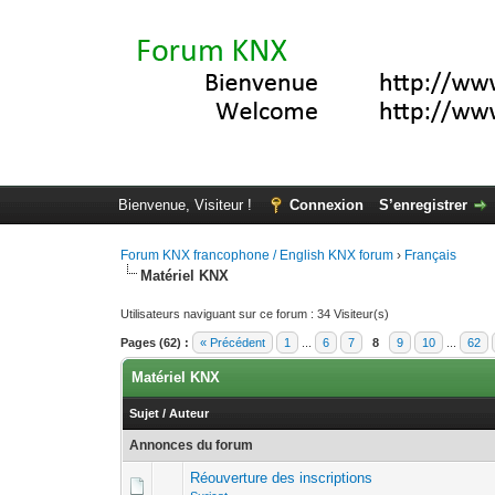
Bienvenue, Visiteur !
Connexion
S’enregistrer
Forum KNX francophone / English KNX forum
›
Français
Matériel KNX
Utilisateurs naviguant sur ce forum : 34 Visiteur(s)
Pages (62) :
« Précédent
1
...
6
7
8
9
10
...
62
Matériel KNX
Sujet
/
Auteur
Annonces du forum
Réouverture des inscriptions