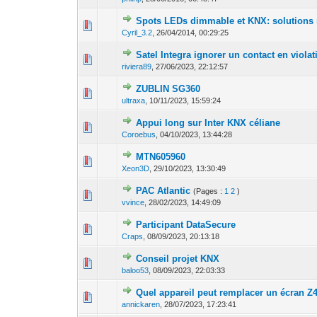
Spots LEDs dimmable et KNX: solutions 
2 Votes - 5
1
2
Cyril_3.2
,
26/04/2014, 00:29:25
Satel Integra ignorer un contact en violat
0 Votes - 0 sur 5 
1
2
riviera89
,
27/06/2023, 22:12:57
ZUBLIN SG360
0 Votes - 0 sur 5 
1
2
ultraxa
,
10/11/2023, 15:59:24
Appui long sur Inter KNX céliane
0 Votes - 0 sur 5 
1
2
Coroebus
,
04/10/2023, 13:44:28
MTN605960
0 Votes - 0 sur 5 
1
2
Xeon3D
,
29/10/2023, 13:30:49
PAC Atlantic
(Pages :
1
2
)
0 Votes - 0 sur 5 
1
2
vvince
,
28/02/2023, 14:49:09
Participant DataSecure
0 Votes - 0 sur 5 
1
2
Craps
,
08/09/2023, 20:13:18
Conseil projet KNX
0 Votes - 0 sur 5 
1
2
baloo53
,
08/09/2023, 22:03:33
Quel appareil peut remplacer un écran Z
0 Votes - 0 sur 5 
1
2
annickaren
,
28/07/2023, 17:23:41