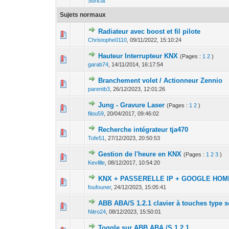
Suricat
Sujets normaux
Radiateur avec boost et fil pilote
0 Votes - 0 sur 5 
1
2
Christophe0110
,
09/11/2022, 15:10:24
Hauteur Interrupteur KNX
(Pages :
1
2
)
0 Votes - 0 sur 5 
1
2
garab74
,
14/11/2014, 16:17:54
Branchement volet / Actionneur Zennio
0 Votes - 0 sur 5 
1
2
parentb3
,
26/12/2023, 12:01:26
Jung - Gravure Laser
(Pages :
1
2
)
0 Votes - 0 sur 5 
1
2
filou59
,
20/04/2017, 09:46:02
Recherche intégrateur tja470
0 Votes - 0 sur 5 
1
2
Tofe51
,
27/12/2023, 20:50:53
Gestion de l'heure en KNX
(Pages :
1
2
3
)
0 Votes - 0 sur 5 
1
2
Kevlille
,
08/12/2017, 10:54:20
KNX + PASSERELLE IP + GOOGLE HOM
0 Votes - 0 sur 5 
1
2
foufouner
,
24/12/2023, 15:05:41
ABB ABA/S 1.2.1 clavier à touches type s
0 Votes - 0 sur 5 
1
2
Nitro24
,
08/12/2023, 15:50:01
Toggle sur ABB ABA /S 1.2.1