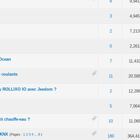
en moyenne
3
4
5
8
9,941
en moyenne
3
4
5
3
4,945
en moyenne
3
4
5
2
7,213
en moyenne
3
4
5
0
2,261
nOcean
en moyenne
3
4
5
7
11,41
s roulants
en moyenne
3
4
5
11
20,58
fy ROLLIXO IO avec Jeedom ?
en moyenne
3
4
5
2
12,28
0
en moyenne
3
4
5
5
7,064
it chauffe-eau ?
en moyenne
3
4
5
10
11,06
 KNX
(Pages :
1
2
3
4
...
8
)
 sur 5 en moyenne
3
4
5
180
364,41