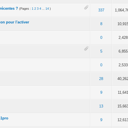
récentes ?
(Pages :
1
2
3
4
...
14
)
 sur 5 en moyenne
3
4
5
337
1,064,7
ion pour l'activer
en moyenne
3
4
5
8
10,91
en moyenne
3
4
5
0
2,428
en moyenne
3
4
5
5
6,855
en moyenne
3
4
5
0
2,533
en moyenne
3
4
5
28
40,26
en moyenne
3
4
5
9
11,64
en moyenne
3
4
5
13
15,66
41pro
en moyenne
3
4
5
9
12,61