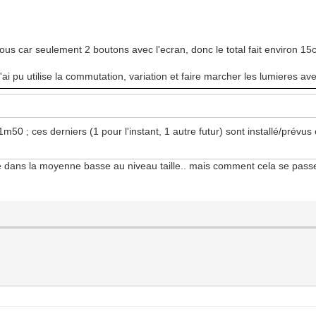
s car seulement 2 boutons avec l'ecran, donc le total fait environ 15cm 
'ai pu utilise la commutation, variation et faire marcher les lumieres a
1m50 ; ces derniers (1 pour l'instant, 1 autre futur) sont installé/prév
s je dans la moyenne basse au niveau taille.. mais comment cela se pa