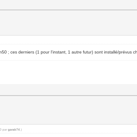
50 ; ces derniers (1 pour l'instant, 1 autre futur) sont installé/prévus
20 par
garab74
.)