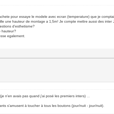
i achete pour essaye le modele avec ecran (temperature) que je compta
seille une hauteur de montage a 1,5m! Je compte mettre aussi des inter
estions d'esthetisme?
e hauteur?
resse egalement.
je n'en avais pas quand j'ai posé les premiers inters) ...
nts s'amusent à toucher à tous les boutons (jour/nuit - jour/nuit).