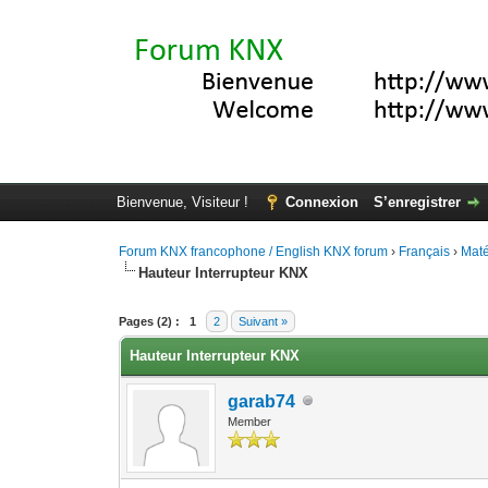
Bienvenue, Visiteur !
Connexion
S’enregistrer
Forum KNX francophone / English KNX forum
›
Français
›
Maté
Hauteur Interrupteur KNX
Moyenne : 0 (0 vote(s))
1
2
3
4
5
Pages (2) :
1
2
Suivant »
Hauteur Interrupteur KNX
garab74
Member