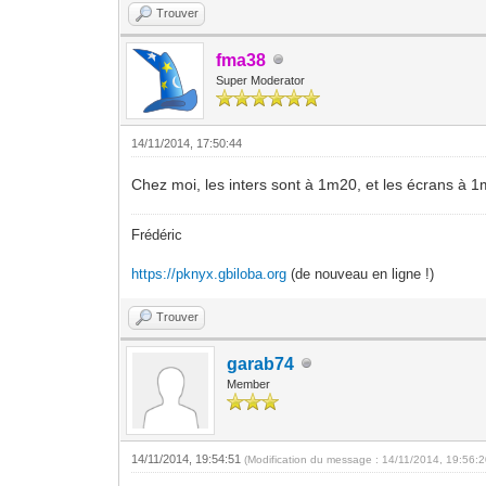
Trouver
fma38
Super Moderator
14/11/2014, 17:50:44
Chez moi, les inters sont à 1m20, et les écrans à 1m
Frédéric
https://pknyx.gbiloba.org
(de nouveau en ligne !)
Trouver
garab74
Member
14/11/2014, 19:54:51
(Modification du message : 14/11/2014, 19:56: