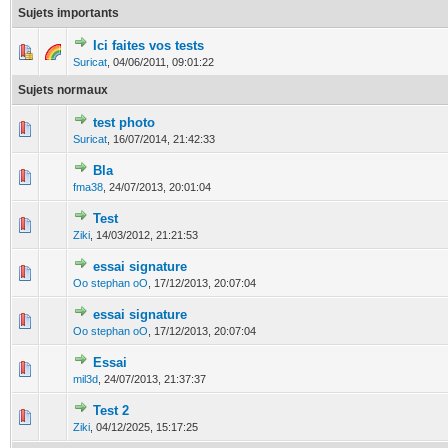
Sujets importants
Ici faites vos tests
2 Votes - 5 sur 5 en moyenne
1
2
3
4
5
Suricat
,
04/06/2011, 09:01:22
Sujets normaux
test photo
0 Votes - 0 sur 5 en moyenne
1
2
3
4
5
Suricat
,
16/07/2014, 21:42:33
Bla
0 Votes - 0 sur 5 en moyenne
1
2
3
4
5
fma38
,
24/07/2013, 20:01:04
Test
0 Votes - 0 sur 5 en moyenne
1
2
3
4
5
Ziki
,
14/03/2012, 21:21:53
essai signature
0 Votes - 0 sur 5 en moyenne
1
2
3
4
5
Oo stephan oO
,
17/12/2013, 20:07:04
essai signature
0 Votes - 0 sur 5 en moyenne
1
2
3
4
5
Oo stephan oO
,
17/12/2013, 20:07:04
Essai
0 Votes - 0 sur 5 en moyenne
1
2
3
4
5
mil3d
,
24/07/2013, 21:37:37
Test 2
0 Votes - 0 sur 5 en moyenne
1
2
3
4
5
Ziki
,
04/12/2025, 15:17:25