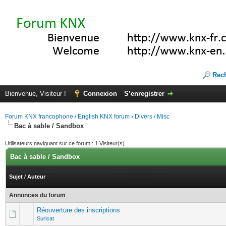
Rec
Bienvenue, Visiteur !
Connexion
S’enregistrer
Forum KNX francophone / English KNX forum
›
Divers / Misc
Bac à sable / Sandbox
Utilisateurs naviguant sur ce forum : 1 Visiteur(s)
Bac à sable / Sandbox
Sujet
/
Auteur
Annonces du forum
Réouverture des inscriptions
Suricat