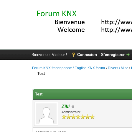
Bienvenue, Visiteur !
Connexion
S’enregistrer
Forum KNX francophone / English KNX forum
›
Divers / Misc
›
Test
Moyenne : 0 (0 vote(s))
1
2
3
4
5
Test
Ziki
Administrator