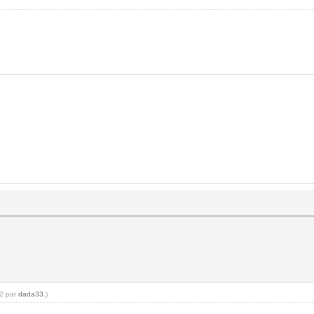
12 par
dada33
.)