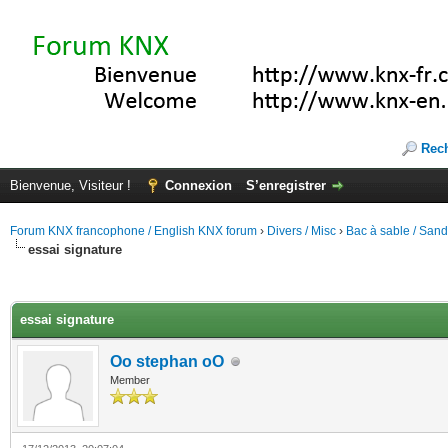
Rec
Bienvenue, Visiteur !
Connexion
S’enregistrer
Forum KNX francophone / English KNX forum
›
Divers / Misc
›
Bac à sable / San
essai signature
(s))
essai signature
Oo stephan oO
Member