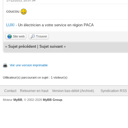
17/12/2013, 20:07:04
coucou
LUXI
- Un électricien a votre service en région PACA
Site web
Trouver
«
Sujet précédent
|
Sujet suivant
»
Voir une version imprimable
Utilisateur(s) parcourant ce sujet : 1 visiteur(s)
Contact
Retourner en haut
Version bas-débit (Archivé)
Syndication RSS
Moteur
MyBB
, © 2002-2026
MyBB Group
.