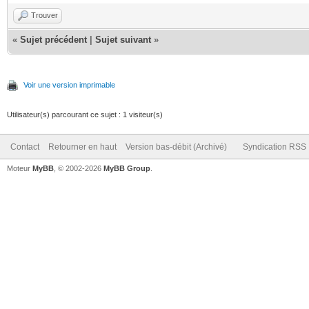
Trouver
«
Sujet précédent
|
Sujet suivant
»
Voir une version imprimable
Utilisateur(s) parcourant ce sujet : 1 visiteur(s)
Contact
Retourner en haut
Version bas-débit (Archivé)
Syndication RSS
Moteur
MyBB
, © 2002-2026
MyBB Group
.