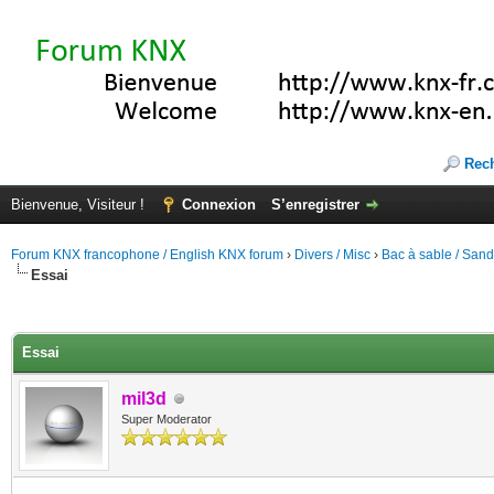
Rec
Bienvenue, Visiteur !
Connexion
S’enregistrer
Forum KNX francophone / English KNX forum
›
Divers / Misc
›
Bac à sable / San
Essai
(s))
Essai
mil3d
Super Moderator