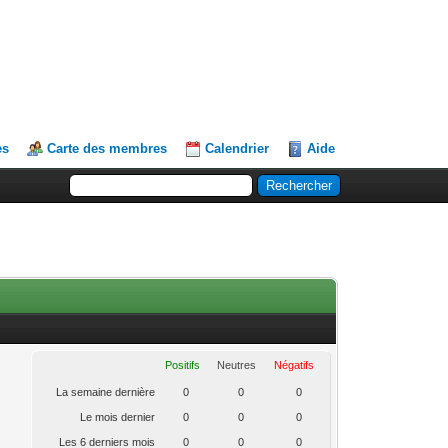
es
Carte des membres
Calendrier
Aide
Positifs
Neutres
Négatifs
La semaine dernière
0
0
0
Le mois dernier
0
0
0
Les 6 derniers mois
0
0
0