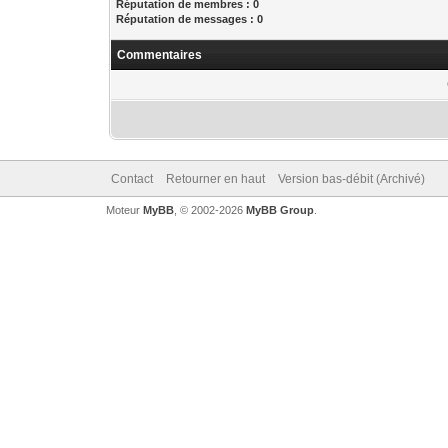
Réputation de membres : 0
Réputation de messages : 0
Commentaires
Contact
Retourner en haut
Version bas-débit (Archivé)
Moteur
MyBB
, © 2002-2026
MyBB Group
.