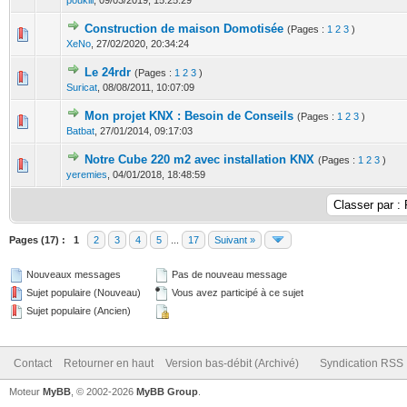
poukill
,
09/03/2019, 15:25:29
Construction de maison Domotisée
(Pages :
1
2
3
)
0 Votes - 0 sur 5 en moyenne
1
2
3
4
5
XeNo
,
27/02/2020, 20:34:24
Le 24rdr
(Pages :
1
2
3
)
1 Votes - 5 sur 5 en moyenne
1
2
3
4
5
Suricat
,
08/08/2011, 10:07:09
Mon projet KNX : Besoin de Conseils
(Pages :
1
2
3
)
0 Votes - 0 sur 5 en moyenne
1
2
3
4
5
Batbat
,
27/01/2014, 09:17:03
Notre Cube 220 m2 avec installation KNX
(Pages :
1
2
3
)
0 Votes - 0 sur 5 en moyenne
1
2
3
4
5
yeremies
,
04/01/2018, 18:48:59
Pages (17) :
1
2
3
4
5
...
17
Suivant »
Nouveaux messages
Pas de nouveau message
Sujet populaire (Nouveau)
Vous avez participé à ce sujet
Sujet populaire (Ancien)
Contact
Retourner en haut
Version bas-débit (Archivé)
Syndication RSS
Moteur
MyBB
, © 2002-2026
MyBB Group
.