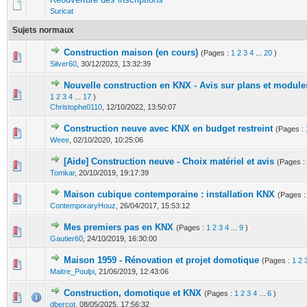
Suricat
Sujets normaux
Construction maison (en cours)
(Pages :
1
2
3
4
...
20
)
0 Votes - 0 sur 5 en moyenne
1
2
3
4
5
Silver60
,
30/12/2023, 13:32:39
Nouvelle construction en KNX - Avis sur plans et modul
1 Votes - 5 sur 5 en moyenne
1
2
3
4
5
1
2
3
4
...
17
)
Christophe0110
,
12/10/2022, 13:50:07
Construction neuve avec KNX en budget restreint
(Pages :
3 Votes - 3.67 sur 5 en moyenne
1
2
3
4
5
Weee
,
02/10/2020, 10:25:06
[Aide] Construction neuve - Choix matériel et avis
(Pages :
0 Votes - 0 sur 5 en moyenne
1
2
3
4
5
Tomkar
,
20/10/2019, 19:17:39
Maison cubique contemporaine : installation KNX
(Pages 
1 Votes - 5 sur 5 en moyenne
1
2
3
4
5
ContemporaryHouz
,
26/04/2017, 15:53:12
Mes premiers pas en KNX
(Pages :
1
2
3
4
...
9
)
0 Votes - 0 sur 5 en moyenne
1
2
3
4
5
Gautier60
,
24/10/2019, 16:30:00
Maison 1959 - Rénovation et projet domotique
(Pages :
1
2
0 Votes - 0 sur 5 en moyenne
1
2
3
4
5
Maitre_Poulpi
,
21/06/2019, 12:43:06
Construction, domotique et KNX
(Pages :
1
2
3
4
...
6
)
0 Votes - 0 sur 5 en moyenne
1
2
3
4
5
dbercot
,
08/05/2025, 17:56:32