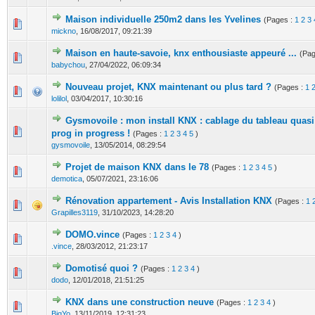
Maison individuelle 250m2 dans les Yvelines
(Pages :
1
2
3
2 Votes - 3 sur 5 en moyenne
1
2
3
4
5
mickno
,
16/08/2017, 09:21:39
Maison en haute-savoie, knx enthousiaste appeuré ...
(Pag
0 Votes - 0 sur 5 en moyenne
1
2
3
4
5
babychou
,
27/04/2022, 06:09:34
Nouveau projet, KNX maintenant ou plus tard ?
(Pages :
1
0 Votes - 0 sur 5 en moyenne
1
2
3
4
5
lolilol
,
03/04/2017, 10:30:16
Gysmovoile : mon install KNX : cablage du tableau quasi
0 Votes - 0 sur 5 en moyenne
1
2
3
4
5
prog in progress !
(Pages :
1
2
3
4
5
)
gysmovoile
,
13/05/2014, 08:29:54
Projet de maison KNX dans le 78
(Pages :
1
2
3
4
5
)
0 Votes - 0 sur 5 en moyenne
1
2
3
4
5
demotica
,
05/07/2021, 23:16:06
Rénovation appartement - Avis Installation KNX
(Pages :
1
0 Votes - 0 sur 5 en moyenne
1
2
3
4
5
Grapilles3119
,
31/10/2023, 14:28:20
DOMO.vince
(Pages :
1
2
3
4
)
4 Votes - 5 sur 5 en moyenne
1
2
3
4
5
.vince
,
28/03/2012, 21:23:17
Domotisé quoi ?
(Pages :
1
2
3
4
)
0 Votes - 0 sur 5 en moyenne
1
2
3
4
5
dodo
,
12/01/2018, 21:51:25
KNX dans une construction neuve
(Pages :
1
2
3
4
)
0 Votes - 0 sur 5 en moyenne
1
2
3
4
5
BigYo
,
13/11/2019, 12:31:23