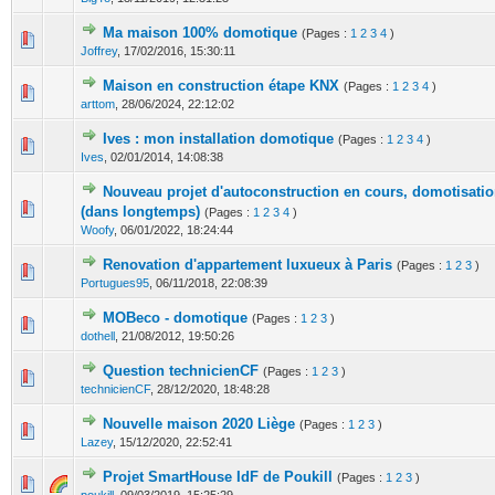
Ma maison 100% domotique
(Pages :
1
2
3
4
)
1 Votes - 5 sur 5 en moyenne
1
2
3
4
5
Joffrey
,
17/02/2016, 15:30:11
Maison en construction étape KNX
(Pages :
1
2
3
4
)
0 Votes - 0 sur 5 en moyenne
1
2
3
4
5
arttom
,
28/06/2024, 22:12:02
Ives : mon installation domotique
(Pages :
1
2
3
4
)
2 Votes - 5 sur 5 en moyenne
1
2
3
4
5
Ives
,
02/01/2014, 14:08:38
Nouveau projet d'autoconstruction en cours, domotisatio
0 Votes - 0 sur 5 en moyenne
1
2
3
4
5
(dans longtemps)
(Pages :
1
2
3
4
)
Woofy
,
06/01/2022, 18:24:44
Renovation d'appartement luxueux à Paris
(Pages :
1
2
3
)
0 Votes - 0 sur 5 en moyenne
1
2
3
4
5
Portugues95
,
06/11/2018, 22:08:39
MOBeco - domotique
(Pages :
1
2
3
)
0 Votes - 0 sur 5 en moyenne
1
2
3
4
5
dothell
,
21/08/2012, 19:50:26
Question technicienCF
(Pages :
1
2
3
)
0 Votes - 0 sur 5 en moyenne
1
2
3
4
5
technicienCF
,
28/12/2020, 18:48:28
Nouvelle maison 2020 Liège
(Pages :
1
2
3
)
0 Votes - 0 sur 5 en moyenne
1
2
3
4
5
Lazey
,
15/12/2020, 22:52:41
Projet SmartHouse IdF de Poukill
(Pages :
1
2
3
)
0 Votes - 0 sur 5 en moyenne
1
2
3
4
5