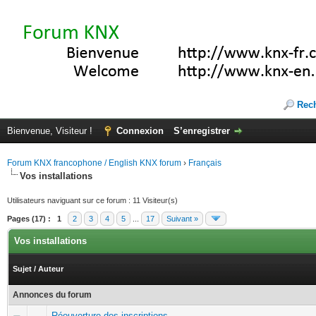
Rec
Bienvenue, Visiteur !
Connexion
S’enregistrer
Forum KNX francophone / English KNX forum
›
Français
Vos installations
Utilisateurs naviguant sur ce forum : 11 Visiteur(s)
Pages (17) :
1
2
3
4
5
...
17
Suivant »
Vos installations
Sujet
/
Auteur
Annonces du forum
Réouverture des inscriptions