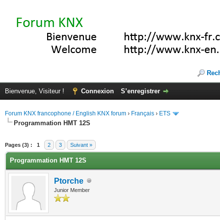
Rec
Bienvenue, Visiteur !
Connexion
S’enregistrer
Forum KNX francophone / English KNX forum
›
Français
›
ETS
Programmation HMT 12S
(s))
Pages (3) :
1
2
3
Suivant »
Programmation HMT 12S
Ptorche
Junior Member