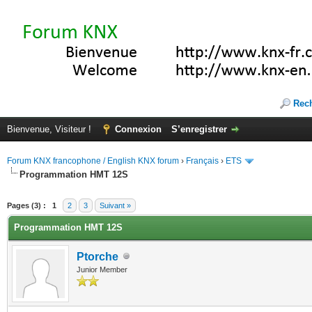
Rec
Bienvenue, Visiteur !
Connexion
S’enregistrer
Forum KNX francophone / English KNX forum
›
Français
›
ETS
Programmation HMT 12S
(s))
Pages (3) :
1
2
3
Suivant »
Programmation HMT 12S
Ptorche
Junior Member