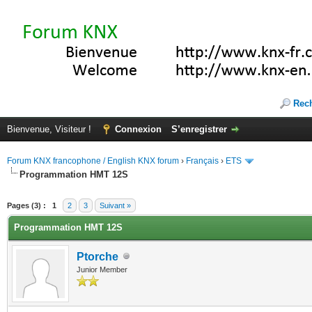
Rec
Bienvenue, Visiteur !
Connexion
S’enregistrer
Forum KNX francophone / English KNX forum
›
Français
›
ETS
Programmation HMT 12S
(s))
Pages (3) :
1
2
3
Suivant »
Programmation HMT 12S
Ptorche
Junior Member