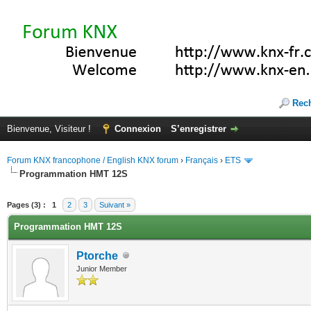
Rec
Bienvenue, Visiteur !
Connexion
S’enregistrer
Forum KNX francophone / English KNX forum
›
Français
›
ETS
Programmation HMT 12S
(s))
Pages (3) :
1
2
3
Suivant »
Programmation HMT 12S
Ptorche
Junior Member