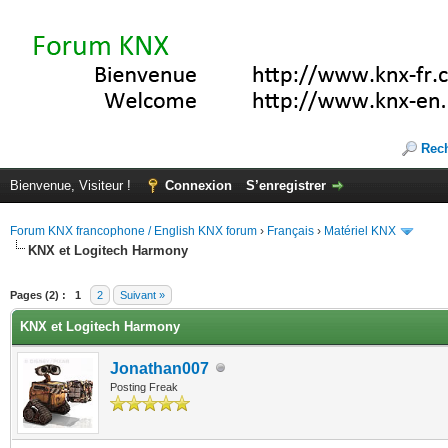
Rec
Bienvenue, Visiteur !
Connexion
S’enregistrer
Forum KNX francophone / English KNX forum
›
Français
›
Matériel KNX
KNX et Logitech Harmony
(s))
Pages (2) :
1
2
Suivant »
KNX et Logitech Harmony
Jonathan007
Posting Freak