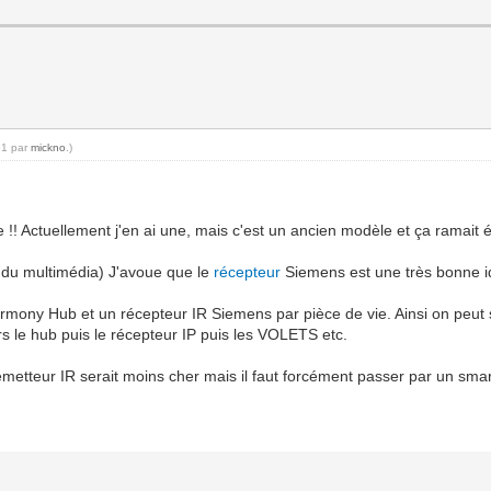
51 par
mickno
.)
e !! Actuellement j'en ai une, mais c'est un ancien modèle et ça ramait 
 du multimédia) J'avoue que le
récepteur
Siemens est une très bonne i
Harmony Hub et un récepteur IR Siemens par pièce de vie. Ainsi on peu
vers le hub puis le récepteur IP puis les VOLETS etc.
metteur IR serait moins cher mais il faut forcément passer par un smar