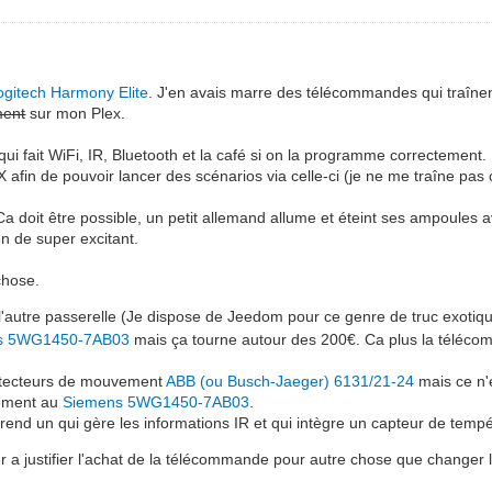
ogitech Harmony Elite
. J'en avais marre des télécommandes qui traînen
ment
sur mon Plex.
fait WiFi, IR, Bluetooth et la café si on la programme correctement.
KNX afin de pouvoir lancer des scénarios via celle-ci (je ne me traîne 
Ca doit être possible, un petit allemand allume et éteint ses ampoules a
en de super excitant.
chose.
u l'autre passerelle (Je dispose de Jeedom pour ce genre de truc exotiq
s 5WG1450-7AB03
mais ça tourne autour des 200€. Ca plus la téléco
 détecteurs de mouvement
ABB (ou Busch-Jaeger) 6131/21-24
mais ce n'e
rement au
Siemens 5WG1450-7AB03
.
prend un qui gère les informations IR et qui intègre un capteur de te
ver a justifier l'achat de la télécommande pour autre chose que changer