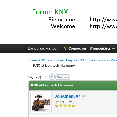
Bienvenue, Visiteur !
Connexion
S’enregistrer
Forum KNX francophone / English KNX forum
›
Français
›
Maté
KNX et Logitech Harmony
Moyenne : 0 (0 vote(s))
1
2
3
4
5
Pages (2) :
1
2
Suivant »
KNX et Logitech Harmony
Jonathan007
Posting Freak