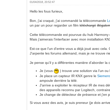
01/04/2018, 20:52:47
Hello les fous furieux,
Bon, j'ai craqué, j'ai commandé la télécommande
L
un par un pour regarder un film
téléchargé
illégale
Cette télécommande est pourvue du hub Harmony qui 
Mais j'aimerais l'interfacer avec mon installation 
Est-ce que l'un d'entre vous a déjà joué avec cela. 
J'arpente les forums allemand, mais je ne trouve ri
Je pense qu'il y a différentes manière d'aborder la 
Je (vous
) trouve une solution via l'un o
Je place un capteur IR KNX genre le
Siemen
ampoule derrière la télé.
J'arrive a exploiter le récepteur IR de mes
des appareils reconnu par Logitech, contrai
Je change de détecteur de présence et j'en 
Si vous avez des avis, je suis preneur (je dois arri