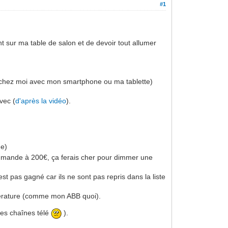
#1
t sur ma table de salon et de devoir tout allumer
pas chez moi avec mon smartphone ou ma tablette)
vec (
d'après la vidéo
).
ue)
mmande à 200€, ça ferais cher pour dimmer une
st pas gagné car ils ne sont pas repris dans la liste
mpérature (comme mon ABB quoi).
 les chaînes télé
).