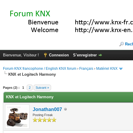
Rec
Bienvenue, Visiteur !
Connexion
S’enregistrer
Forum KNX francophone / English KNX forum
›
Français
›
Matériel KNX
KNX et Logitech Harmony
(s))
Pages (2) :
1
2
Suivant »
KNX et Logitech Harmony
Jonathan007
Posting Freak