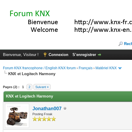
Rec
Bienvenue, Visiteur !
Connexion
S’enregistrer
Forum KNX francophone / English KNX forum
›
Français
›
Matériel KNX
KNX et Logitech Harmony
(s))
Pages (2) :
1
2
Suivant »
KNX et Logitech Harmony
Jonathan007
Posting Freak