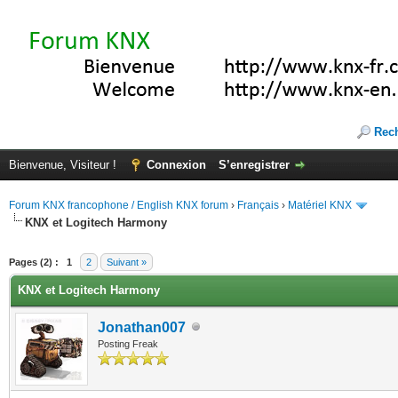
Rec
Bienvenue, Visiteur !
Connexion
S’enregistrer
Forum KNX francophone / English KNX forum
›
Français
›
Matériel KNX
KNX et Logitech Harmony
(s))
Pages (2) :
1
2
Suivant »
KNX et Logitech Harmony
Jonathan007
Posting Freak