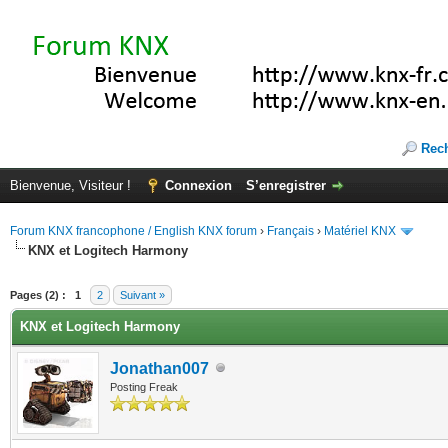
Rec
Bienvenue, Visiteur !
Connexion
S’enregistrer
Forum KNX francophone / English KNX forum
›
Français
›
Matériel KNX
KNX et Logitech Harmony
(s))
Pages (2) :
1
2
Suivant »
KNX et Logitech Harmony
Jonathan007
Posting Freak