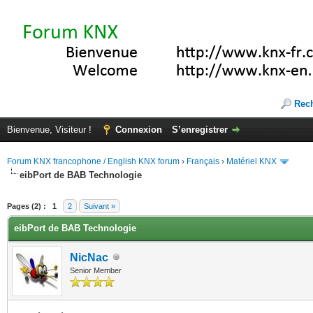
Rec
Bienvenue, Visiteur !
Connexion
S’enregistrer
Forum KNX francophone / English KNX forum
›
Français
›
Matériel KNX
eibPort de BAB Technologie
(s))
Pages (2) :
1
2
Suivant »
eibPort de BAB Technologie
NicNac
Senior Member