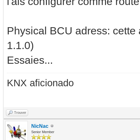
l'ais configurer comme route
Physical BCU adress: cette a
1.1.0)
Essaies...
KNX aficionado
Trouver
NicNac
Senior Member