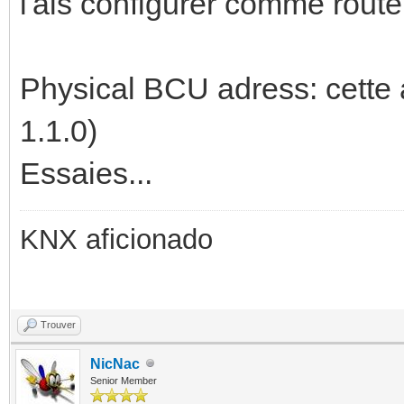
l'ais configurer comme route
Physical BCU adress: cette a
1.1.0)
Essaies...
KNX aficionado
Trouver
NicNac
Senior Member