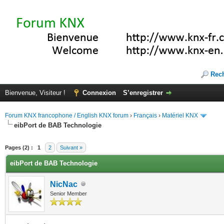
Rec
Bienvenue, Visiteur !
Connexion
S’enregistrer
Forum KNX francophone / English KNX forum
›
Français
›
Matériel KNX
eibPort de BAB Technologie
(s))
Pages (2) :
1
2
Suivant »
eibPort de BAB Technologie
NicNac
Senior Member