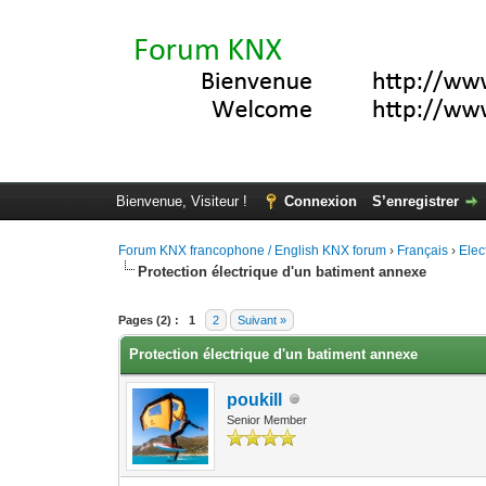
Bienvenue, Visiteur !
Connexion
S’enregistrer
Forum KNX francophone / English KNX forum
›
Français
›
Elec
Protection électrique d'un batiment annexe
Moyenne : 0 (0 vote(s))
1
2
3
4
5
Pages (2) :
1
2
Suivant »
Protection électrique d'un batiment annexe
poukill
Senior Member