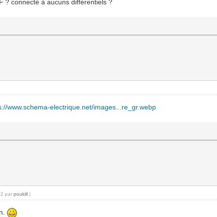
F ? connecté à aucuns différentiels ?
s://www.schema-electrique.net/images...re_gr.webp
22 par
poukill
.)
en.