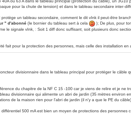
de 40A ou 63 A dans le tableau principal (protection du câble), un 3G10
 abaque pour la chute de tension) et dans le tableau secondaire inter-
l protège un tableau secondaire, comment le dit vInk il peut-être branch
eur " d'abonné
(le bornier du tableau sert à cela
); De plus, pour to
me le signale vInk, : Soit 1 diff donc suffisant, soit plusieurs donc secti
té fait pour la protection des personnes, mais celle des installation en
 disjoncteur divisionnaire dans le tableau principal pour protéger le câble
référence du chapitre de la NF C 15 -100 car je viens de relire et je ne t
 tableau divisionnaire qui alimente un abri de jardin (35 mètres enviro
tions de la maison rien pour l'abri de jardin (il n'y a que le PE du câble
 différentiel 500 mA est bien un moyen de protections des personnes con