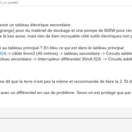
06 par
poukill
.)
voir un tableau électrique secondaire.
le grange) pour du matériel de stockage et une pompe de 800W pour réc
 là bas aussi, mais rien de bien incroyable côté outils électriques non 
 au tableau principal ?
En bleu ce qui est dans le tableau principal
.
 32A
-> câble 6mm2 (40 mètres) -> tableau secondaire -> Circuits addit
leau secondaire -> Interrupteur différentiel 30mA 32A -> Circuits addi
 me dit que la terre n'est pas la même et recommande de faire la 2. Et 
avec un différentiel en cas de problème. Sinon on est protégé que par l