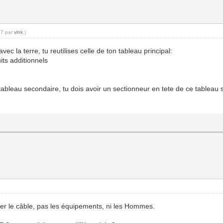
57 par
vlnk
.)
c la terre, tu reutilises celle de ton tableau principal:
its additionnels
ableau secondaire, tu dois avoir un sectionneur en tete de ce tableau sec
éger le câble, pas les équipements, ni les Hommes.