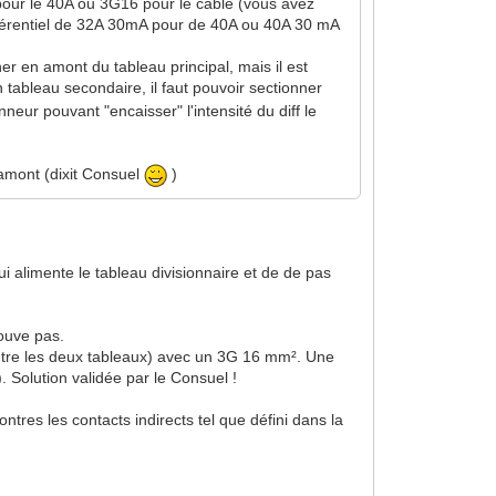
 pour le 40A ou 3G16 pour le câble (vous avez
différentiel de 32A 30mA pour de 40A ou 40A 30 mA
er en amont du tableau principal, mais il est
n tableau secondaire, il faut pouvoir sectionner
onneur pouvant "encaisser" l'intensité du diff le
 amont (dixit Consuel
)
 qui alimente le tableau divisionnaire et de de pas
rouve pas.
n entre les deux tableaux) avec un 3G 16 mm². Une
). Solution validée par le Consuel !
tres les contacts indirects tel que défini dans la