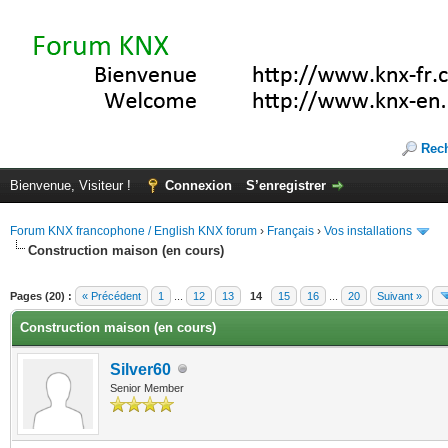
Rec
Bienvenue, Visiteur !
Connexion
S’enregistrer
Forum KNX francophone / English KNX forum
›
Français
›
Vos installations
Construction maison (en cours)
(s))
Pages (20) :
« Précédent
1
...
12
13
14
15
16
...
20
Suivant »
Construction maison (en cours)
Silver60
Senior Member