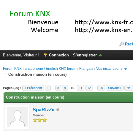
Rec
Bienvenue, Visiteur !
Connexion
S’enregistrer
Forum KNX francophone / English KNX forum
›
Français
›
Vos installations
Construction maison (en cours)
(s))
Pages (20) :
« Précédent
1
...
8
9
10
11
12
...
20
Suivant »
Construction maison (en cours)
SpaRtzZii
Member