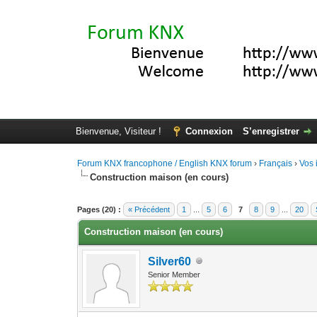
Bienvenue, Visiteur !
Connexion
S’enregistrer
Forum KNX francophone / English KNX forum
›
Français
›
Vos 
Construction maison (en cours)
Moyenne : 0 (0 vote(s))
1
2
3
4
5
Pages (20) :
« Précédent
1
...
5
6
7
8
9
...
20
Construction maison (en cours)
Silver60
Senior Member