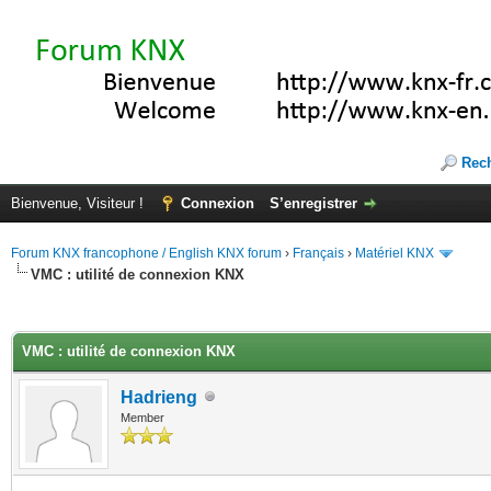
Rec
Bienvenue, Visiteur !
Connexion
S’enregistrer
Forum KNX francophone / English KNX forum
›
Français
›
Matériel KNX
VMC : utilité de connexion KNX
(s))
VMC : utilité de connexion KNX
Hadrieng
Member