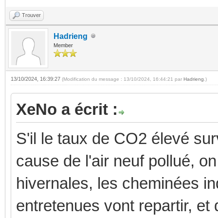
Trouver
Hadrieng
Member
13/10/2024, 16:39:27
(Modification du message : 13/10/2024, 16:44:21 par
Hadrieng
.)
XeNo a écrit :
S'il le taux de CO2 élevé surv
cause de l'air neuf pollué, o
hivernales, les cheminées in
entretenues vont repartir, et