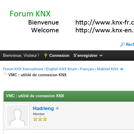
Rec
Bienvenue, Visiteur !
Connexion
S’enregistrer
Forum KNX francophone / English KNX forum
›
Français
›
Matériel KNX
VMC : utilité de connexion KNX
(s))
VMC : utilité de connexion KNX
Hadrieng
Member