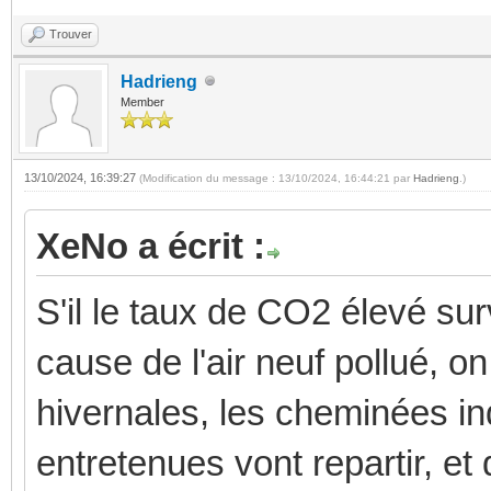
Trouver
Hadrieng
Member
13/10/2024, 16:39:27
(Modification du message : 13/10/2024, 16:44:21 par
Hadrieng
.)
XeNo a écrit :
S'il le taux de CO2 élevé surv
cause de l'air neuf pollué, o
hivernales, les cheminées in
entretenues vont repartir, et