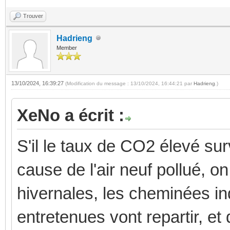
Trouver
Hadrieng
Member
13/10/2024, 16:39:27
(Modification du message : 13/10/2024, 16:44:21 par
Hadrieng
.)
XeNo a écrit :
S'il le taux de CO2 élevé surv
cause de l'air neuf pollué, o
hivernales, les cheminées in
entretenues vont repartir, et