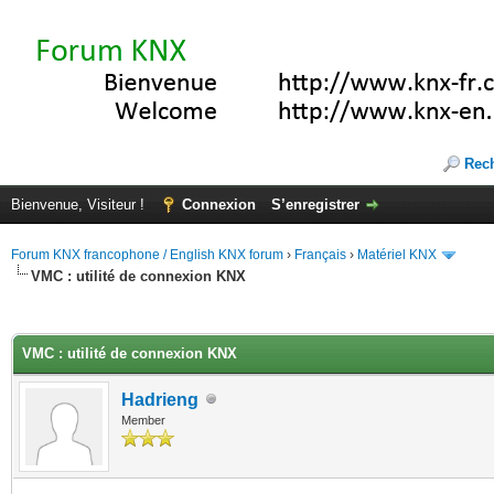
Rec
Bienvenue, Visiteur !
Connexion
S’enregistrer
Forum KNX francophone / English KNX forum
›
Français
›
Matériel KNX
VMC : utilité de connexion KNX
(s))
VMC : utilité de connexion KNX
Hadrieng
Member