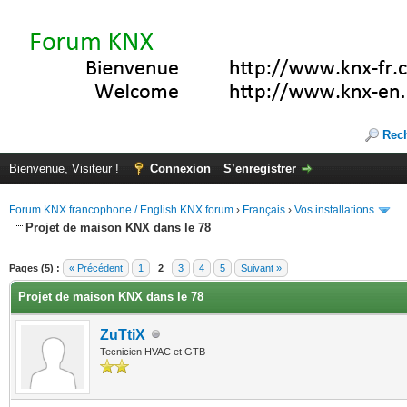
Rec
Bienvenue, Visiteur !
Connexion
S’enregistrer
Forum KNX francophone / English KNX forum
›
Français
›
Vos installations
Projet de maison KNX dans le 78
(s))
Pages (5) :
« Précédent
1
2
3
4
5
Suivant »
Projet de maison KNX dans le 78
ZuTtiX
Tecnicien HVAC et GTB