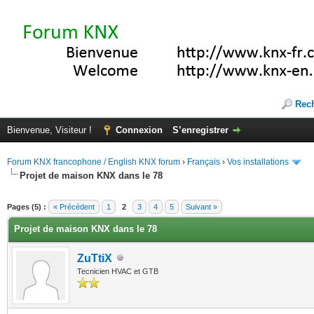
Rec
Bienvenue, Visiteur !
Connexion
S’enregistrer
Forum KNX francophone / English KNX forum
›
Français
›
Vos installations
Projet de maison KNX dans le 78
(s))
Pages (5) :
« Précédent
1
2
3
4
5
Suivant »
Projet de maison KNX dans le 78
ZuTtiX
Tecnicien HVAC et GTB