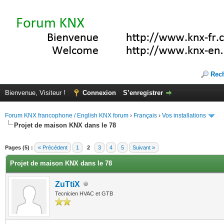
Rec
Bienvenue, Visiteur !
Connexion
S’enregistrer
Forum KNX francophone / English KNX forum
›
Français
›
Vos installations
Projet de maison KNX dans le 78
(s))
Pages (5) :
« Précédent
1
2
3
4
5
Suivant »
Projet de maison KNX dans le 78
ZuTtiX
Tecnicien HVAC et GTB