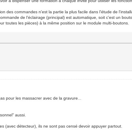
voir à dispenser une formation à chaque invité pour utiliser les fonctio
on des commandes n'est la partie la plus facile dans l'étude de l'installa
a commande de l'éclairage (principal) est automatique, soit c'est un bout
our toutes les pièces) à la même position sur le module multi-boutons.
pas pour les massacrer avec de la gravure...
rsonnel" aussi.
ttes (avec détecteur), ils ne sont pas censé devoir appuyer partout.