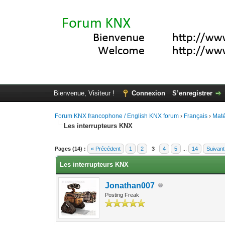
Bienvenue, Visiteur !
Connexion
S’enregistrer
Forum KNX francophone / English KNX forum
›
Français
›
Maté
Les interrupteurs KNX
Moyenne : 4.2 (5 vote(s))
1
2
3
4
5
Pages (14) :
« Précédent
1
2
3
4
5
...
14
Suivant
Les interrupteurs KNX
Jonathan007
Posting Freak