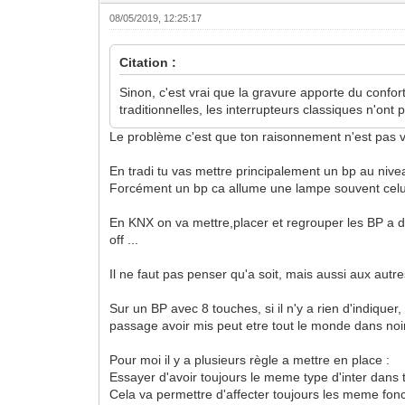
08/05/2019, 12:25:17
Citation :
Sinon, c'est vrai que la gravure apporte du confo
traditionnelles, les interrupteurs classiques n'ont
Le problème c'est que ton raisonnement n'est pas 
En tradi tu vas mettre principalement un bp au nivea
Forcément un bp ca allume une lampe souvent celui p
En KNX on va mettre,placer et regrouper les BP a des
off ...
Il ne faut pas penser qu'a soit, mais aussi aux autr
Sur un BP avec 8 touches, si il n'y a rien d'indique
passage avoir mis peut etre tout le monde dans noi
Pour moi il y a plusieurs règle a mettre en place :
Essayer d'avoir toujours le meme type d'inter dans t
Cela va permettre d'affecter toujours les meme fon