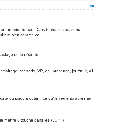
#56
ns un premier temps. Dans toutes les maisons
rouillent bien comme ça !
cablage de le déporter...
lairage, scénario, VR, ecl, présence, jour/nuit, all
..
porte ou jusqu'a obtenir ce qu'ils veulents après au
n de mettre 8 touche dans les WC ^^)