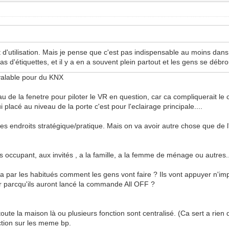
rt d'utilisation. Mais je pense que c'est pas indispensable au moins da
 pas d'étiquettes, et il y a en a souvent plein partout et les gens se déb
valable pour du KNX
u de la fenetre pour piloter le VR en question, car ca compliquerait le 
lacé au niveau de la porte c'est pour l'eclairage principale....
 endroits stratégique/pratique. Mais on va avoir autre chose que de l'ec
es occupant, aux invités , a la famille, a la femme de ménage ou autres.
r, a par les habitués comment les gens vont faire ? Ils vont appuyer n'im
r parcqu'ils auront lancé la commande All OFF ?
oute la maison là ou plusieurs fonction sont centralisé. (Ca sert a rie
ction sur les meme bp.