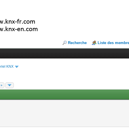
Recherche
Liste des membr
riel KNX
 »