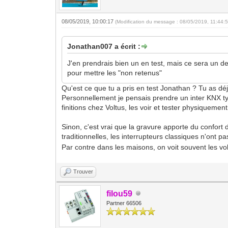
08/05/2019, 10:00:17
(Modification du message : 08/05/2019, 11:44:
Jonathan007 a écrit :
J'en prendrais bien un en test, mais ce sera un d
pour mettre les "non retenus"
Qu'est ce que tu a pris en test Jonathan ? Tu as d
Personnellement je pensais prendre un inter KNX ty
finitions chez Voltus, les voir et tester physiquemen
Sinon, c'est vrai que la gravure apporte du confort
traditionnelles, les interrupteurs classiques n'ont p
Par contre dans les maisons, on voit souvent les v
Trouver
filou59
Partner 66506