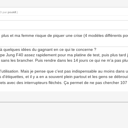
53 par
poukill
.)
e plus et ma femme risque de piquer une crise (4 modèles différents po
éjà quelques idées du gagnant en ce qui te concerne ?
pe Jung F40 assez rapidement pour ma platine de test, puis plus tard j
t sans les brancher. Puis rendre dans les 14 jours ce qui ne m'a pas plu
 d'utilisation. Mais je pense que c'est pas indispensable au moins dan
as d'étiquettes, et il y a en a souvent plein partout et les gens se débro
olets avec des interrupteurs fléchés. Ça permet de ne pas chercher 107