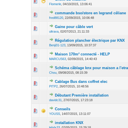
0 Votes - 0 sur 5
1
Flomerle
,
04/10/2015, 13:06:41
commande bso/store en legrand céliane
0 Votes - 0 sur 5
1
fred88120
,
22/09/2015, 10:06:48
Gaine pour câble vert
0 Votes - 0 sur 5
1
ultraxa
,
02/07/2013, 21:11:33
Régulation plancher électrique par KNX
0 Votes - 0 sur 5
1
Benji31-123
,
13/09/2015, 10:37:37
Maison 170m² connecté - HELP
0 Votes - 0 sur 5
1
MARCUS63
,
02/09/2015, 14:40:43
Schéma câblage knx pour maison a l'etr
0 Votes - 0 sur 5
1
Chou
,
09/08/2015, 08:15:39
Cablage Bus dans coffret elec
0 Votes - 0 sur 5
1
PITP2
,
26/07/2015, 10:48:56
Débutant Première installation
0 Votes - 0 sur 5
1
davidc31
,
27/07/2015, 17:23:18
Conseils
0 Votes - 0 sur 5
1
YOUSS
,
14/07/2015, 13:11:07
installation KNX
0 Votes - 0 sur 5
1
lebdx33
,
07/05/2015, 15:29:18