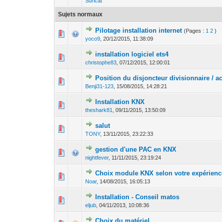
Suricat
Sujets normaux
Pilotage installation internet
(Pages :
1
2
)
0 Votes - 0 sur 5
1
yoco9
,
20/12/2015, 11:38:09
installation logiciel ets4
0 Votes - 0 sur 5
1
christophe83
,
07/12/2015, 12:00:01
Position du disjoncteur divisionnaire / a
0 Votes - 0 sur 5
1
Benji31-123
,
15/08/2015, 14:28:21
Installation KNX
0 Votes - 0 sur 5
1
theshark81
,
09/11/2015, 13:50:09
salut
0 Votes - 0 sur 5
1
TONY
,
13/11/2015, 23:22:33
gestion d'une PAC en KNX
0 Votes - 0 sur 5
1
nightfever
,
11/11/2015, 23:19:24
Choix module KNX selon votre expérienc
0 Votes - 0 sur 5
1
Noar
,
14/08/2015, 16:05:13
Installation - Conseil matos
0 Votes - 0 sur 5
1
eljub
,
04/11/2013, 10:08:36
Choix du matériel