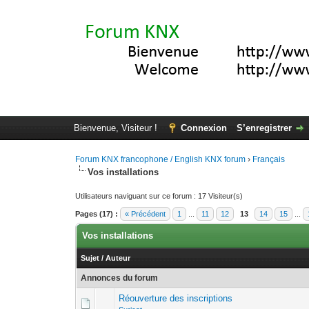
Bienvenue, Visiteur !
Connexion
S’enregistrer
Forum KNX francophone / English KNX forum
›
Français
Vos installations
Utilisateurs naviguant sur ce forum : 17 Visiteur(s)
Pages (17) :
« Précédent
1
...
11
12
13
14
15
...
Vos installations
Sujet
/
Auteur
Annonces du forum
Réouverture des inscriptions