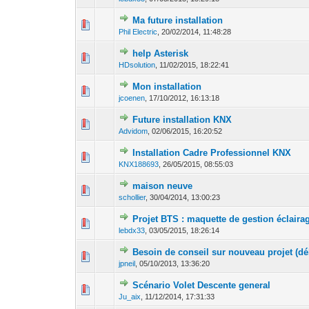
Ma future installation
0 Votes - 0 sur 5
1
Phil Electric
,
20/02/2014, 11:48:28
help Asterisk
0 Votes - 0 sur 5
1
HDsolution
,
11/02/2015, 18:22:41
Mon installation
0 Votes - 0 sur 5
1
jcoenen
,
17/10/2012, 16:13:18
Future installation KNX
0 Votes - 0 sur 5
1
Advidom
,
02/06/2015, 16:20:52
Installation Cadre Professionnel KNX
0 Votes - 0 sur 5
1
KNX188693
,
26/05/2015, 08:55:03
maison neuve
0 Votes - 0 sur 5
1
schollier
,
30/04/2014, 13:00:23
Projet BTS : maquette de gestion éclaira
0 Votes - 0 sur 5
1
lebdx33
,
03/05/2015, 18:26:14
Besoin de conseil sur nouveau projet (dé
0 Votes - 0 sur 5
1
jpneil
,
05/10/2013, 13:36:20
Scénario Volet Descente general
0 Votes - 0 sur 5
1
Ju_aix
,
11/12/2014, 17:31:33