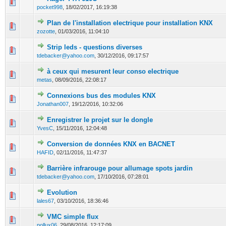
0 Votes - 0 sur 5 en moyenne
1
2
3
4
5
pocket998
,
18/02/2017, 16:19:38
Plan de l'installation electrique pour installation KNX
0 Votes - 0 sur 5 en moyenne
1
2
3
4
5
zozotte
,
01/03/2016, 11:04:10
Strip leds - questions diverses
0 Votes - 0 sur 5 en moyenne
1
2
3
4
5
tdebacker@yahoo.com
,
30/12/2016, 09:17:57
à ceux qui mesurent leur conso electrique
0 Votes - 0 sur 5 en moyenne
1
2
3
4
5
metas
,
08/09/2016, 22:08:17
Connexions bus des modules KNX
0 Votes - 0 sur 5 en moyenne
1
2
3
4
5
Jonathan007
,
19/12/2016, 10:32:06
Enregistrer le projet sur le dongle
0 Votes - 0 sur 5 en moyenne
1
2
3
4
5
YvesC
,
15/11/2016, 12:04:48
Conversion de données KNX en BACNET
0 Votes - 0 sur 5 en moyenne
1
2
3
4
5
HAFID
,
02/11/2016, 11:47:37
Barrière infrarouge pour allumage spots jardin
0 Votes - 0 sur 5 en moyenne
1
2
3
4
5
tdebacker@yahoo.com
,
17/10/2016, 07:28:01
Evolution
0 Votes - 0 sur 5 en moyenne
1
2
3
4
5
lales67
,
03/10/2016, 18:36:46
VMC simple flux
0 Votes - 0 sur 5 en moyenne
1
2
3
4
5
pollux06
,
29/08/2016, 12:17:09