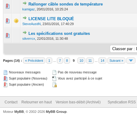
Rallonger câble sondes de température
0 Votes - 0 sur 5 en moyenne
1
2
3
4
5
kamigaz
,
20/01/2016, 10:25:24
LICENSE LITE BLOQUÉ
0 Votes - 0 sur 5 en moyenne
1
2
3
4
5
SteveAustiN
,
23/01/2016, 17:40:29
Les spécifications sont gratuites
0 Votes - 0 sur 5 en moyenne
1
2
3
4
5
silverrcx
,
22/01/2016, 11:30:48
Pages (14) :
« Précédent
1
...
7
8
9
10
11
...
14
Suivant »
Nouveaux messages
Pas de nouveau message
Sujet populaire (Nouveau)
Vous avez participé à ce sujet
Sujet populaire (Ancien)
Contact
Retourner en haut
Version bas-débit (Archivé)
Syndication RSS
Moteur
MyBB
, © 2002-2026
MyBB Group
.