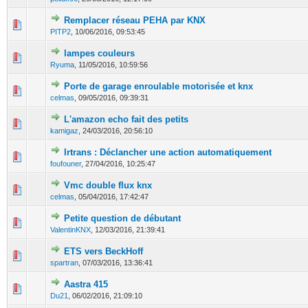
Remplacer réseau PEHA par KNX
0 Votes - 0 sur 5 en moyenne
1
2
3
4
5
PITP2
,
10/06/2016, 09:53:45
lampes couleurs
0 Votes - 0 sur 5 en moyenne
1
2
3
4
5
Ryuma
,
11/05/2016, 10:59:56
Porte de garage enroulable motorisée et knx
0 Votes - 0 sur 5 en moyenne
1
2
3
4
5
celmas
,
09/05/2016, 09:39:31
L'amazon echo fait des petits
0 Votes - 0 sur 5 en moyenne
1
2
3
4
5
kamigaz
,
24/03/2016, 20:56:10
Irtrans : Déclancher une action automatiquement
0 Votes - 0 sur 5 en moyenne
1
2
3
4
5
foufouner
,
27/04/2016, 10:25:47
Vmc double flux knx
0 Votes - 0 sur 5 en moyenne
1
2
3
4
5
celmas
,
05/04/2016, 17:42:47
Petite question de débutant
0 Votes - 0 sur 5 en moyenne
1
2
3
4
5
ValentinKNX
,
12/03/2016, 21:39:41
ETS vers BeckHoff
0 Votes - 0 sur 5 en moyenne
1
2
3
4
5
spartran
,
07/03/2016, 13:36:41
Aastra 415
0 Votes - 0 sur 5 en moyenne
1
2
3
4
5
Du21
,
06/02/2016, 21:09:10