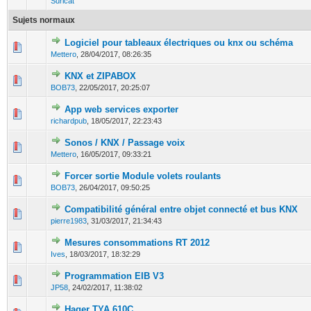
Suricat
Sujets normaux
Logiciel pour tableaux électriques ou knx ou schéma
0 Votes - 0 sur 5 en moyenne
1
2
3
4
5
Mettero
,
28/04/2017, 08:26:35
KNX et ZIPABOX
0 Votes - 0 sur 5 en moyenne
1
2
3
4
5
BOB73
,
22/05/2017, 20:25:07
App web services exporter
0 Votes - 0 sur 5 en moyenne
1
2
3
4
5
richardpub
,
18/05/2017, 22:23:43
Sonos / KNX / Passage voix
0 Votes - 0 sur 5 en moyenne
1
2
3
4
5
Mettero
,
16/05/2017, 09:33:21
Forcer sortie Module volets roulants
0 Votes - 0 sur 5 en moyenne
1
2
3
4
5
BOB73
,
26/04/2017, 09:50:25
Compatibilité général entre objet connecté et bus KNX
0 Votes - 0 sur 5 en moyenne
1
2
3
4
5
pierre1983
,
31/03/2017, 21:34:43
Mesures consommations RT 2012
0 Votes - 0 sur 5 en moyenne
1
2
3
4
5
Ives
,
18/03/2017, 18:32:29
Programmation EIB V3
0 Votes - 0 sur 5 en moyenne
1
2
3
4
5
JP58
,
24/02/2017, 11:38:02
Hager TYA 610C