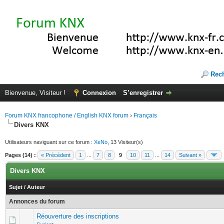
Rec
Bienvenue, Visiteur !
Connexion
S’enregistrer
Forum KNX francophone / English KNX forum
›
Français
Divers KNX
Utilisateurs naviguant sur ce forum :
XeNo
, 13 Visiteur(s)
Pages (14) :
« Précédent
1
...
7
8
9
10
11
...
14
Suivant »
Divers KNX
Sujet
/
Auteur
Annonces du forum
Réouverture des inscriptions