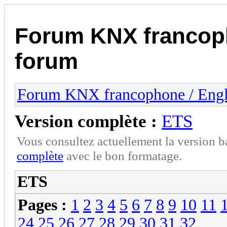
Forum KNX francop
forum
Forum KNX francophone / Eng
Version complète :
ETS
Vous consultez actuellement la version 
complète
avec le bon formatage.
ETS
Pages :
1
2
3
4
5
6
7
8
9
10
11
24
25
26
27
28
29
30
31
32