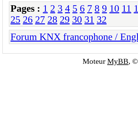
Pages :
1
2
3
4
5
6
7
8
9
10
11
25
26
27
28
29
30
31
32
Forum KNX francophone / Eng
Moteur
MyBB
, 