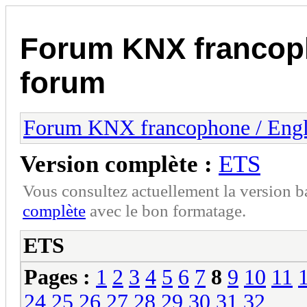
Forum KNX francop
forum
Forum KNX francophone / Eng
Version complète :
ETS
Vous consultez actuellement la version 
complète
avec le bon formatage.
ETS
Pages :
1
2
3
4
5
6
7
8
9
10
11
24
25
26
27
28
29
30
31
32