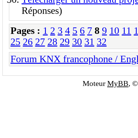
Réponses)
Pages :
1
2
3
4
5
6
7
8
9
10
11
25
26
27
28
29
30
31
32
Forum KNX francophone / Eng
Moteur
MyBB
, 