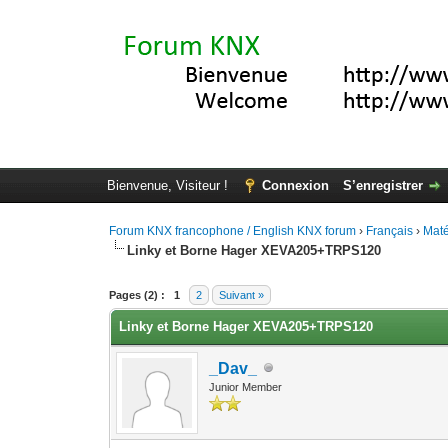
Bienvenue, Visiteur !
Connexion
S’enregistrer
Forum KNX francophone / English KNX forum
›
Français
›
Maté
Linky et Borne Hager XEVA205+TRPS120
Moyenne : 0 (0 vote(s))
1
2
3
4
5
Pages (2) :
1
2
Suivant »
Linky et Borne Hager XEVA205+TRPS120
_Dav_
Junior Member