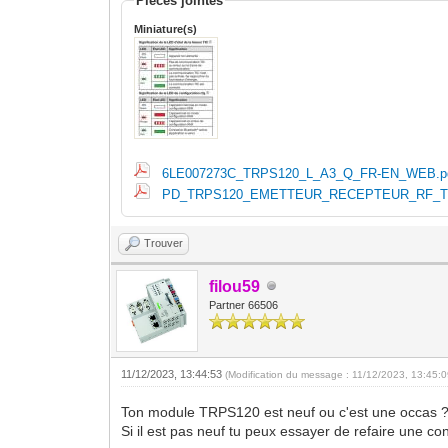
Pièces jointes
Miniature(s)
6LE007273C_TRPS120_L_A3_Q_FR-EN_WEB.p
PD_TRPS120_EMETTEUR_RECEPTEUR_RF_TE
Trouver
filou59
Partner 66506
11/12/2023, 13:44:53
(Modification du message : 11/12/2023, 13:45:
Ton module TRPS120 est neuf ou c'est une occas 
Si il est pas neuf tu peux essayer de refaire une con