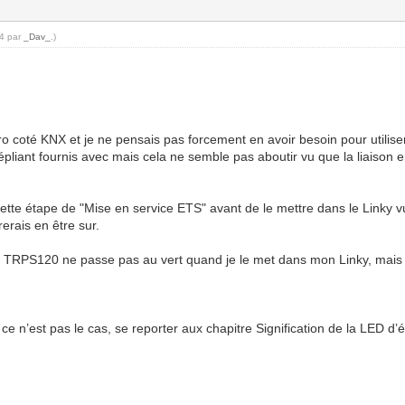
04 par
_Dav_
.)
zéro coté KNX et je ne pensais pas forcement en avoir besoin pour utili
 dépliant fournis avec mais cela ne semble pas aboutir vu que la liaiso
r cette étape de "Mise en service ETS" avant de le mettre dans le Linky 
rerais en être sur.
 TRPS120 ne passe pas au vert quand je le met dans mon Linky, mais 
 ce n’est pas le cas, se reporter aux chapitre Signification de la LED d’é