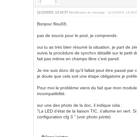
11/12/2023, 13:14:37
(Modification du message : 11/12/2023, 13:18:
Bonjour filou59,
pas de soucis pour le post, je comprends.
oui tu as très bien résumé la situation, je part de 
suivis la procédure de synchro détaillé sur le petit
fait pas même en champs libre c'est pareil.
Je me suis donc dit qu'il fallait peut être passé pa
je doute que cela soit une étape obligatoire je préfè
Pour moi le problème viens du fait que mon module
incompatibilité.
sur une des photo de la doc, il indique cela :
"La LED d’état de la liaison TIC, s’allume en vert. Si
configuration cfg 3." (voir photo jointe)