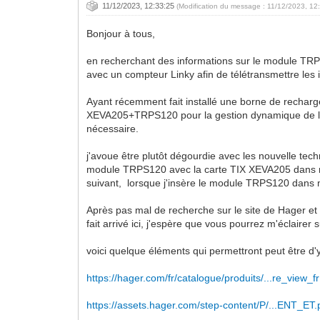
11/12/2023, 12:33:25
(Modification du message : 11/12/2023, 12
Bonjour à tous,
en recherchant des informations sur le module TRPS
avec un compteur Linky afin de télétransmettre les 
Ayant récemment fait installé une borne de rechar
XEVA205+TRPS120 pour la gestion dynamique de la 
nécessaire.
j'avoue être plutôt dégourdie avec les nouvelle tech
module TRPS120 avec la carte TIX XEVA205 dans ma 
suivant, lorsque j'insère le module TRPS120 dans mo
Après pas mal de recherche sur le site de Hager et 
fait arrivé ici, j'espère que vous pourrez m'éclair
voici quelque éléments qui permettront peut être d'y 
https://hager.com/fr/catalogue/produits/...re_view_fr
https://assets.hager.com/step-content/P/...ENT_ET.