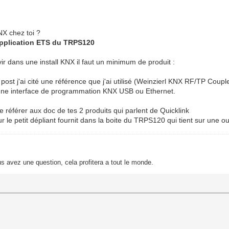
NX chez toi ?
'application ETS du TRPS120
ir dans une install KNX il faut un minimum de produit :
st j'ai cité une référence que j'ai utilisé (Weinzierl KNX RF/TP Coupl
si une interface de programmation KNX USB ou Ethernet.
te référer aux doc de tes 2 produits qui parlent de Quicklink
sur le petit dépliant fournit dans la boite du TRPS120 qui tient sur une 
s avez une question, cela profitera a tout le monde.