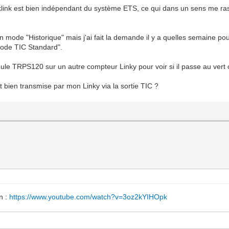
klink est bien indépendant du système ETS, ce qui dans un sens me ras
 mode "Historique" mais j'ai fait la demande il y a quelles semaine pou
Mode TIC Standard".
dule TRPS120 sur un autre compteur Linky pour voir si il passe au vert
t bien transmise par mon Linky via la sortie TIC ?
on :
https://www.youtube.com/watch?v=3oz2kYIHOpk