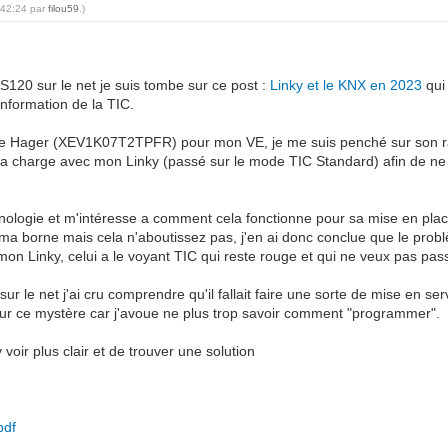
:42:24 par
filou59
.)
120 sur le net je suis tombe sur ce post :
Linky et le KNX en 2023
qui
information de la TIC.
ge Hager (XEV1K07T2TPFR) pour mon VE, je me suis penché sur son rac
charge avec mon Linky (passé sur le mode TIC Standard) afin de ne 
nologie et m'intéresse a comment cela fonctionne pour sa mise en place,
borne mais cela n'aboutissez pas, j'en ai donc conclue que le probl
n Linky, celui a le voyant TIC qui reste rouge et qui ne veux pas pass
sur le net j'ai cru comprendre qu'il fallait faire une sorte de mise en
er sur ce mystère car j'avoue ne plus trop savoir comment "programmer".
voir plus clair et de trouver une solution
pdf