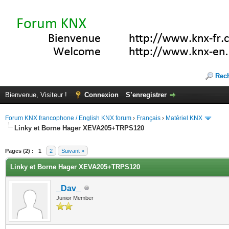
Rec
Bienvenue, Visiteur !
Connexion
S’enregistrer
Forum KNX francophone / English KNX forum
›
Français
›
Matériel KNX
Linky et Borne Hager XEVA205+TRPS120
(s))
Pages (2) :
1
2
Suivant »
Linky et Borne Hager XEVA205+TRPS120
_Dav_
Junior Member