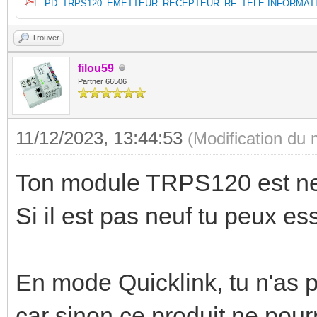
PD_TRPS120_EMETTEUR_RECEPTEUR_RF_TELE-INFORMATIO
Trouver
filou59
Partner 66506
11/12/2023, 13:44:53
(Modification du
Ton module TRPS120 est neu
Si il est pas neuf tu peux es
En mode Quicklink, tu n'as
car sinon ce produit ne pour