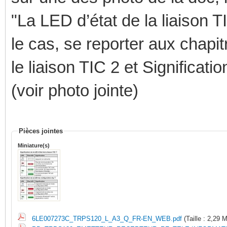
"La LED d’état de la liaison T
le cas, se reporter aux chapit
le liaison TIC 2 et Significati
(voir photo jointe)
Pièces jointes
Miniature(s)
6LE007273C_TRPS120_L_A3_Q_FR-EN_WEB.pdf
(Taille : 2,29 