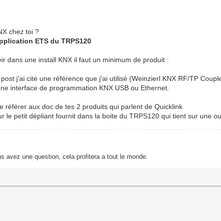
NX chez toi ?
'application ETS du TRPS120
ir dans une install KNX il faut un minimum de produit :
st j'ai cité une référence que j'ai utilisé (Weinzierl KNX RF/TP Coupl
si une interface de programmation KNX USB ou Ethernet.
te référer aux doc de tes 2 produits qui parlent de Quicklink
sur le petit dépliant fournit dans la boite du TRPS120 qui tient sur une 
s avez une question, cela profitera a tout le monde.