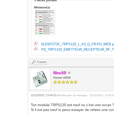
Pièces jointes
Miniature(s)
6LE007273C_TRPS120_L_A3_Q_FR-EN_WEB.p
PD_TRPS120_EMETTEUR_RECEPTEUR_RF_TE
Trouver
filou59
Partner 66506
11/12/2023, 13:44:53
(Modification du message : 11/12/2023, 13:45:
Ton module TRPS120 est neuf ou c'est une occas 
Si il est pas neuf tu peux essayer de refaire une con