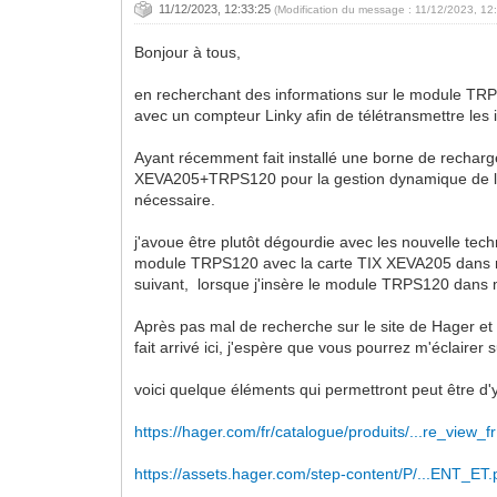
11/12/2023, 12:33:25
(Modification du message : 11/12/2023, 12
Bonjour à tous,
en recherchant des informations sur le module TRPS
avec un compteur Linky afin de télétransmettre les 
Ayant récemment fait installé une borne de rechar
XEVA205+TRPS120 pour la gestion dynamique de la 
nécessaire.
j'avoue être plutôt dégourdie avec les nouvelle tech
module TRPS120 avec la carte TIX XEVA205 dans ma 
suivant, lorsque j'insère le module TRPS120 dans mo
Après pas mal de recherche sur le site de Hager et 
fait arrivé ici, j'espère que vous pourrez m'éclair
voici quelque éléments qui permettront peut être d'y 
https://hager.com/fr/catalogue/produits/...re_view_fr
https://assets.hager.com/step-content/P/...ENT_ET.