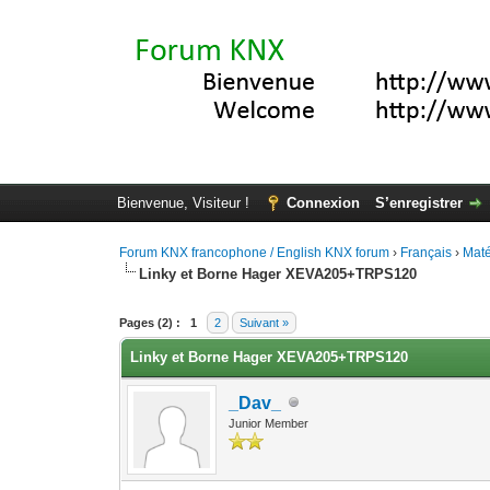
Bienvenue, Visiteur !
Connexion
S’enregistrer
Forum KNX francophone / English KNX forum
›
Français
›
Maté
Linky et Borne Hager XEVA205+TRPS120
Moyenne : 0 (0 vote(s))
1
2
3
4
5
Pages (2) :
1
2
Suivant »
Linky et Borne Hager XEVA205+TRPS120
_Dav_
Junior Member