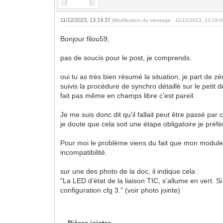
11/12/2023, 13:14:37
(Modification du message : 11/12/2023, 13:18:
Bonjour filou59,
pas de soucis pour le post, je comprends.
oui tu as très bien résumé la situation, je part de 
suivis la procédure de synchro détaillé sur le petit
fait pas même en champs libre c'est pareil.
Je me suis donc dit qu'il fallait peut être passé pa
je doute que cela soit une étape obligatoire je préfè
Pour moi le problème viens du fait que mon module
incompatibilité.
sur une des photo de la doc, il indique cela :
"La LED d’état de la liaison TIC, s’allume en vert. Si
configuration cfg 3." (voir photo jointe)