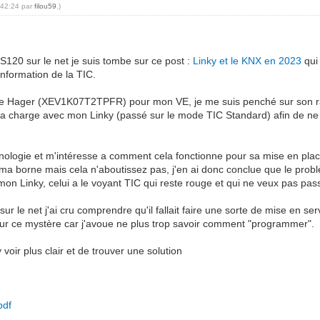
:42:24 par
filou59
.)
120 sur le net je suis tombe sur ce post :
Linky et le KNX en 2023
qui
information de la TIC.
ge Hager (XEV1K07T2TPFR) pour mon VE, je me suis penché sur son rac
charge avec mon Linky (passé sur le mode TIC Standard) afin de ne 
nologie et m'intéresse a comment cela fonctionne pour sa mise en place,
borne mais cela n'aboutissez pas, j'en ai donc conclue que le probl
n Linky, celui a le voyant TIC qui reste rouge et qui ne veux pas pass
sur le net j'ai cru comprendre qu'il fallait faire une sorte de mise en
er sur ce mystère car j'avoue ne plus trop savoir comment "programmer".
voir plus clair et de trouver une solution
pdf