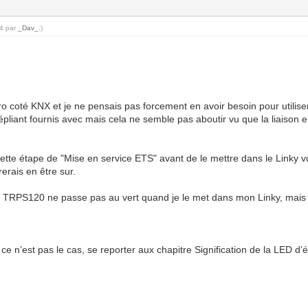
04 par
_Dav_
.)
zéro coté KNX et je ne pensais pas forcement en avoir besoin pour utili
 dépliant fournis avec mais cela ne semble pas aboutir vu que la liaiso
r cette étape de "Mise en service ETS" avant de le mettre dans le Linky 
rerais en être sur.
 TRPS120 ne passe pas au vert quand je le met dans mon Linky, mais 
 ce n’est pas le cas, se reporter aux chapitre Signification de la LED d’é