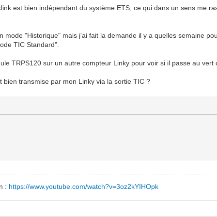
klink est bien indépendant du système ETS, ce qui dans un sens me ras
 mode "Historique" mais j'ai fait la demande il y a quelles semaine pou
Mode TIC Standard".
dule TRPS120 sur un autre compteur Linky pour voir si il passe au vert
t bien transmise par mon Linky via la sortie TIC ?
on :
https://www.youtube.com/watch?v=3oz2kYIHOpk