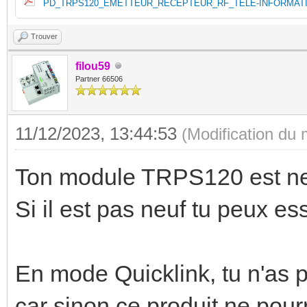
PD_TRPS120_EMETTEUR_RECEPTEUR_RF_TELE-INFORMATIO
Trouver
filou59
Partner 66506
11/12/2023, 13:44:53
(Modification du
Ton module TRPS120 est neu
Si il est pas neuf tu peux es
En mode Quicklink, tu n'as
car sinon ce produit ne pour