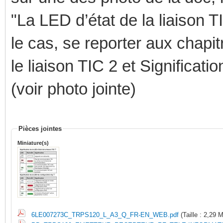
"La LED d’état de la liaison T
le cas, se reporter aux chapit
le liaison TIC 2 et Significati
(voir photo jointe)
Pièces jointes
Miniature(s)
6LE007273C_TRPS120_L_A3_Q_FR-EN_WEB.pdf
(Taille : 2,29 