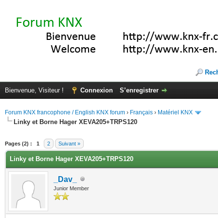
Rec
Bienvenue, Visiteur !
Connexion
S’enregistrer
Forum KNX francophone / English KNX forum
›
Français
›
Matériel KNX
Linky et Borne Hager XEVA205+TRPS120
(s))
Pages (2) :
1
2
Suivant »
Linky et Borne Hager XEVA205+TRPS120
_Dav_
Junior Member