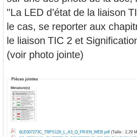
"La LED d’état de la liaison T
le cas, se reporter aux chapit
le liaison TIC 2 et Significati
(voir photo jointe)
Pièces jointes
Miniature(s)
6LE007273C_TRPS120_L_A3_Q_FR-EN_WEB.pdf
(Taille : 2,29 