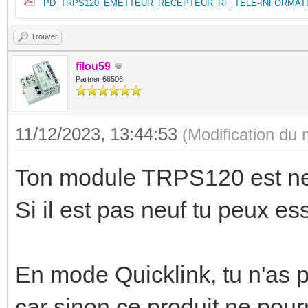
PD_TRPS120_EMETTEUR_RECEPTEUR_RF_TELE-INFORMATIO
Trouver
filou59
Partner 66506
11/12/2023, 13:44:53
(Modification du
Ton module TRPS120 est neu
Si il est pas neuf tu peux es
En mode Quicklink, tu n'as
car sinon ce produit ne pour