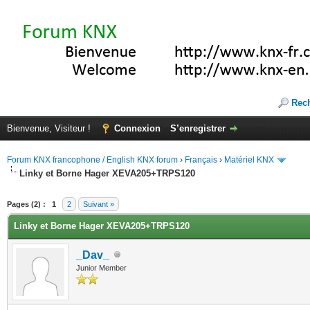
Rec
Bienvenue, Visiteur !
Connexion
S’enregistrer
Forum KNX francophone / English KNX forum
›
Français
›
Matériel KNX
Linky et Borne Hager XEVA205+TRPS120
(s))
Pages (2) :
1
2
Suivant »
Linky et Borne Hager XEVA205+TRPS120
_Dav_
Junior Member