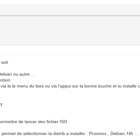
soit.
ebian ou autre ...
estion
é via le le menu du bios ou via l'appui sur la bonne touche et tu instal
oy
ermettre de lancer des fichier ISO.
 permet de sélectionner la distrib a installer : Proxmox , Debian, HA ...