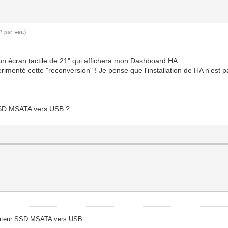
07 par
Ives
.)
 un écran tactile de 21" qui affichera mon Dashboard HA.
rimenté cette "reconversion" ! Je pense que l'installation de HA n'est 
 SSD MSATA vers USB ?
aptateur SSD MSATA vers USB