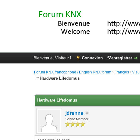
Bienvenue, Visiteur !
Connexion
S’enregistrer
Forum KNX francophone / English KNX forum
›
Français
›
Visu
Hardware Lifedomus
Moyenne : 0 (0 vote(s))
1
2
3
4
5
Hardware Lifedomus
jdrenne
Senior Member