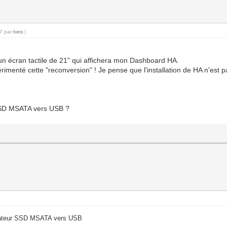
07 par
Ives
.)
 un écran tactile de 21" qui affichera mon Dashboard HA.
rimenté cette "reconversion" ! Je pense que l'installation de HA n'est 
 SSD MSATA vers USB ?
aptateur SSD MSATA vers USB