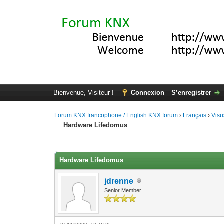
Bienvenue, Visiteur !
Connexion
S’enregistrer
Forum KNX francophone / English KNX forum
›
Français
›
Visu
Hardware Lifedomus
Moyenne : 0 (0 vote(s))
1
2
3
4
5
Hardware Lifedomus
jdrenne
Senior Member