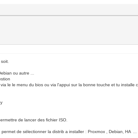
soit.
ebian ou autre ...
estion
é via le le menu du bios ou via l'appui sur la bonne touche et tu instal
oy
ermettre de lancer des fichier ISO.
 permet de sélectionner la distrib a installer : Proxmox , Debian, HA ...